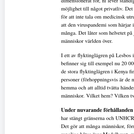
dimensionerat för, ni lever ständi
möjlighet till något privatliv. Det
för att inte tala om medicinsk utru
att den viruspandemi som härjar i 
många. Det låter som helvetet på 
människor världen över.
I ett av flyktinglägren på Lesbos
befinner sig till exempel nu 20 00
de stora flyktinglägren i Kenya fi
personer (förhoppningsvis är de 
hemma och att alltid tvätta händ
människor. Vilket hem? Vilken t
Under nuvarande förhållanden
har stängt gränserna och UNHCR:s
Det gör att många människor, förm