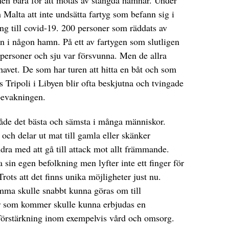
men bara för att mötas av stängda hamnar. Under
 Malta att inte undsätta fartyg som befann sig i
g till covid-19. 200 personer som räddats av
in i någon hamn. På ett av fartygen som slutligen
personer och sju var försvunna. Men de allra
lhavet. De som har turen att hitta en båt och som
Tripoli i Libyen blir ofta beskjutna och tvingade
tbevakningen.
åde det bästa och sämsta i många människor.
och delar ut mat till gamla eller skänker
dra med att gå till attack mot allt främmande.
 sin egen befolkning men lyfter inte ett finger för
rots att det finns unika möjligheter just nu.
mma skulle snabbt kunna göras om till
ar som kommer skulle kunna erbjudas en
 förstärkning inom exempelvis vård och omsorg.