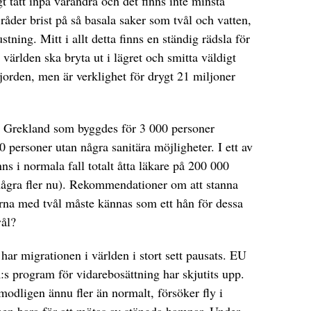
gt tätt inpå varandra och det finns inte minsta
 råder brist på så basala saker som tvål och vatten,
stning. Mitt i allt detta finns en ständig rädsla för
världen ska bryta ut i lägret och smitta väldigt
jorden, men är verklighet för drygt 21 miljoner
 i Grekland som byggdes för 3 000 personer
0 personer utan några sanitära möjligheter. I ett av
nns i normala fall totalt åtta läkare på 200 000
några fler nu). Rekommendationer om att stanna
erna med tvål måste kännas som ett hån för dessa
vål?
har migrationen i världen i stort sett pausats. EU
 program för vidarebosättning har skjutits upp.
odligen ännu fler än normalt, försöker fly i