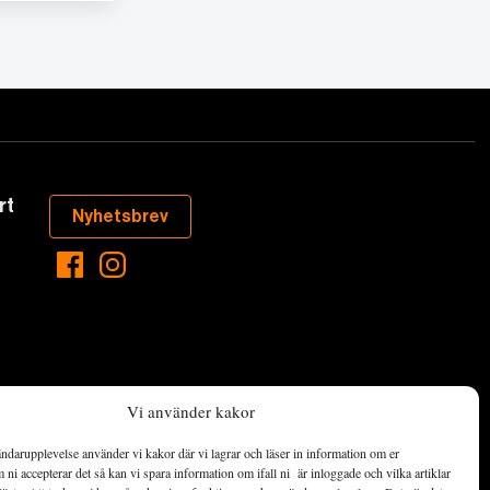
rt
Nyhetsbrev
Vi använder kakor
ndarupplevelse använder vi kakor där vi lagrar och läser in information om er
aste som händer
ni accepterar det så kan vi spara information om ifall ni är inloggade och vilka artiklar