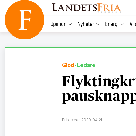
main
content
Opinion
Nyheter
Energi
Al
Glöd
· Ledare
Flyktingkr
pausknap
Publicerad 2020-04-21