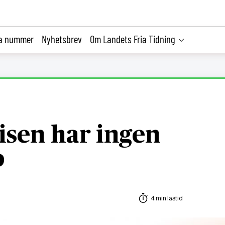
la nummer
Nyhetsbrev
Om Landets Fria Tidning
isen har ingen
p
4 min lästid