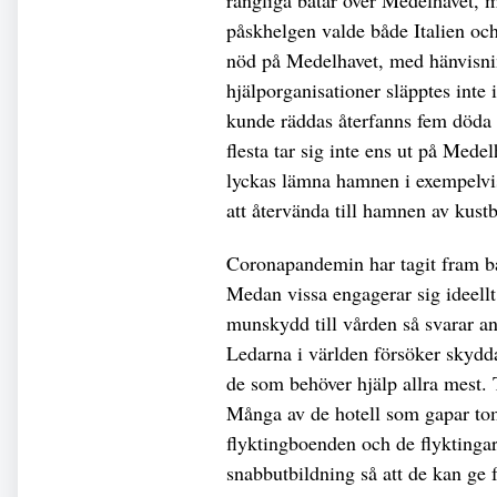
rangliga båtar över Medelhavet, 
påskhelgen valde både Italien och
nöd på Medelhavet, med hänvisnin
hjälporganisationer släpptes inte 
kunde räddas återfanns fem döda 
flesta tar sig inte ens ut på Mede
lyckas lämna hamnen i exempelvis 
att återvända till hamnen av kus
Coronapandemin har tagit fram b
Medan vissa engagerar sig ideellt 
munskydd till vården så svarar an
Ledarna i världen försöker skydda
de som behöver hjälp allra mest. T
Många av de hotell som gapar to
flyktingboenden och de flykting
snabbutbildning så att de kan ge