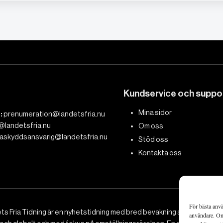
Kundservice och suppo
Mina sidor
:
prenumeration@landetsfria.nu
@landetsfria.nu
Om oss
askyddsansvarig@landetsfria.nu
Stöd oss
Kontakta oss
För bästa anvä
ts Fria Tidning är en nyhetstidning med bred bevakning av det viktig
användare. Om 