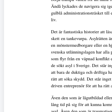
Ändå lyckades de navigera sig i
gulblå administrationsträsket till
liv.
Det är fantastiska historier att l
skett en tankevurpa. Asylrätten ä
en mönstermedborgare eller en hjäl
svenska utlänningslagen har alla 
som flyr från en väpnad konflikt e
de sökt asyl i Sverige. Det står in
att bara de duktiga och driftiga h
rätt att söka skydd. Det står inget
driven entreprenör för att ha rätt 
Även den som är lågutbildad elle
lång tid på sig för att kunna kom
asyl. Även den som är traumatise