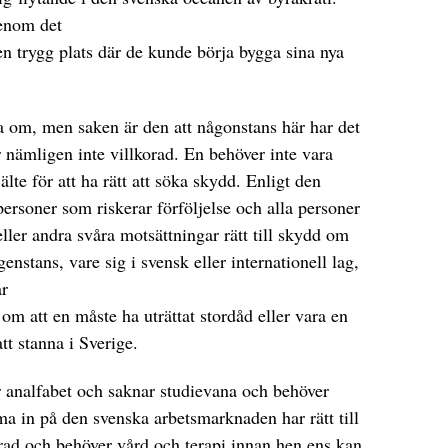
genom det
 en trygg plats där de kunde börja bygga sina nya
äsa om, men saken är den att någonstans här har det
r nämligen inte villkorad. En behöver inte vara
te för att ha rätt att söka skydd. Enligt den
personer som riskerar förföljelse och alla personer
ller andra svåra motsättningar rätt till skydd om
genstans, vare sig i svensk eller internationell lag,
ar
 om att en måste ha uträttat stordåd eller vara en
att stanna i Sverige.
r analfabet och saknar studievana och behöver
ma in på den svenska arbetsmarknaden har rätt till
rad och behöver vård och terapi innan hen ens kan