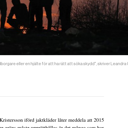
orgare eller en hjälte för att ha rätt att söka skydd", skriver Leandra 
ristersson iförd jaktkläder låter meddela att 2015
tre gräns måste upprätthållas är det många som har