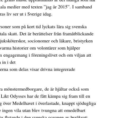
ociala medier med texten ”jag är 2015”. I samband
s liv ser ut i Sverige idag.
rsoner som på kort tid lyckats lära sig svenska
tala skatt. Det är berättelser från framåtblickande
sjuksköterskor, socionomer och läkare, bristyrken
 varma historier om volontärer som hjälper
 engagemang i föreningslivet och om viljan att
in i det
derna som delas visar drivna integrerade
ra mönstermedborgare, de är hjältar också som
 Likt Odysses har de fått kämpa sig fram till en
ig över Medelhavet i överlastade, knappt sjödugliga
 ingen vila utan blev tvungna att omedelbart
sig flytande i den svenska oceanen av byråkrati.