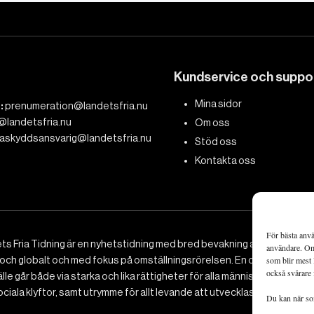
Kundservice och suppo
Mina sidor
:
prenumeration@landetsfria.nu
@landetsfria.nu
Om oss
askyddsansvarig@landetsfria.nu
Stöd oss
Kontakta oss
För bästa anvä
ts Fria Tidning är en nyhetstidning med bred bevakning av det viktig
användare. Om 
 och globalt och med fokus på omställningsrörelsen. En omställning till 
som blir mest 
också svårare 
le går både via starka och lika rättigheter för alla människor, minska
ciala klyftor, samt utrymme för allt levande att utvecklas och frodas.
Du kan när som