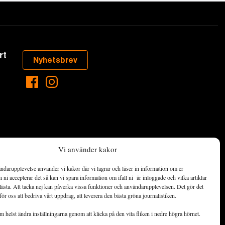
rt
Nyhetsbrev
Vi använder kakor
ndarupplevelse använder vi kakor där vi lagrar och läser in information om er
aste som händer
ni accepterar det så kan vi spara information om ifall ni är inloggade och vilka artiklar
ett hållbart
lästa. Att tacka nej kan påverka vissa funktioner och användarupplevelsen. Det gör det
för oss att bedriva vårt uppdrag, att leverera den bästa gröna journalistiken.
de ekonomiska
 helst ändra inställningarna genom att klicka på den vita fliken i nedre högra hörnet.