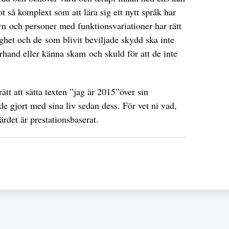
ot så komplext som att lära sig ett nytt språk har
arn och personer med funktionsvariationer har rätt
tighet och de som blivit beviljade skydd ska inte
erhand eller känna skam och skuld för att de inte
t att sätta texten ”jag är 2015”över sin
de gjort med sina liv sedan dess. För vet ni vad,
rdet är prestationsbaserat.