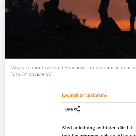
"Asylrätten är inte villkorad. En behöver inte vara en mönstermedb
Foto: Emrah Gurel/AP
Leandra Caldarulo
Dela
Med anledning av bilden där Ulf K
inte får upprepas och att EU:s yt