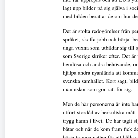
lagt upp bilder på sig själva i s
med bilden berättar de om hur dera
Det är stolta redogörelser från pe
språket, skaffa jobb och börjat be
unga vuxna som utbildar sig till 
som Sverige skriker efter. Det är
hemlösa och andra behövande, om
hjälpa andra nyanlända att komma 
svenska samhället. Kort sagt, bil
människor som gör rätt för sig.
Men de här personerna är inte ba
utfört stordåd av herkuliska mått.
trygg hamn i livet. De har tagit s
båtar och när de kom fram fick de
börja trampa vatten för att hålla 