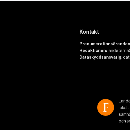
Kontakt
Prenumerationsärenden
Redaktionen:
landetsfria
Dataskyddsansvarig:
dat
Lande
lokalt
samhäl
och so