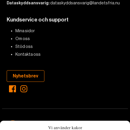
Dataskyddsansvarig:
dataskyddsansvarig@landetsfria.nu
Kundservice och support
Mina sidor
Om oss
Stöd oss
Kontakta oss
Nyhetsbrev
Vi använder kakor