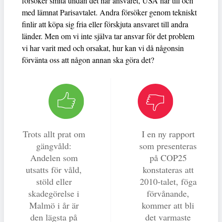
försöker smita undan det här ansvaret, USA har till och
med lämnat Parisavtalet. Andra försöker genom tekniskt
finlir att köpa sig fria eller förskjuta ansvaret till andra
länder. Men om vi inte själva tar ansvar för det problem
vi har varit med och orsakat, hur kan vi då någonsin
förvänta oss att någon annan ska göra det?
Trots allt prat om
I en ny rapport
gängvåld:
som presenteras
Andelen som
på COP25
utsatts för våld,
konstateras att
stöld eller
2010-talet, föga
skadegörelse i
förvånande,
Malmö i år är
kommer att bli
den lägsta på
det varmaste