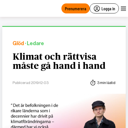
main
content
Prenumerera
Logga in
Glöd
· Ledare
Klimat och rättvisa
måste gå hand i hand
Publicerad 2019-12-03
3 min lästid