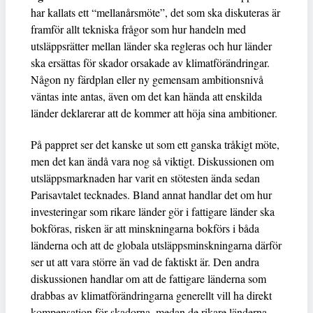
har kallats ett “mellanårsmöte”, det som ska diskuteras är
framför allt tekniska frågor som hur handeln med
utsläppsrätter mellan länder ska regleras och hur länder
ska ersättas för skador orsakade av klimatförändringar.
Någon ny färdplan eller ny gemensam ambitionsnivå
väntas inte antas, även om det kan hända att enskilda
länder deklarerar att de kommer att höja sina ambitioner.
På pappret ser det kanske ut som ett ganska tråkigt möte,
men det kan ändå vara nog så viktigt. Diskussionen om
utsläppsmarknaden har varit en stötesten ända sedan
Parisavtalet tecknades. Bland annat handlar det om hur
investeringar som rikare länder gör i fattigare länder ska
bokföras, risken är att minskningarna bokförs i båda
länderna och att de globala utsläppsminskningarna därför
ser ut att vara större än vad de faktiskt är. Den andra
diskussionen handlar om att de fattigare länderna som
drabbas av klimatförändringarna generellt vill ha direkt
kompensation för skadorna, medan de rikare länderna