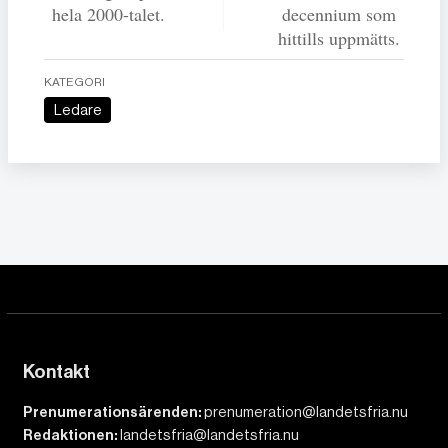
hela 2000-talet.
decennium som
hittills uppmätts.
KATEGORI
Ledare
Kontakt
Prenumerationsärenden:
prenumeration@landetsfria.nu
Redaktionen:
landetsfria@landetsfria.nu