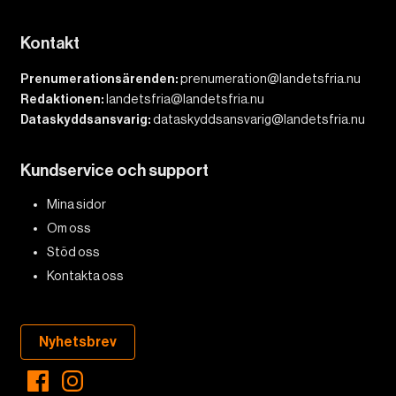
Kontakt
Prenumerationsärenden:
prenumeration@landetsfria.nu
Redaktionen:
landetsfria@landetsfria.nu
Dataskyddsansvarig:
dataskyddsansvarig@landetsfria.nu
Kundservice och support
Mina sidor
Om oss
Stöd oss
Kontakta oss
Nyhetsbrev