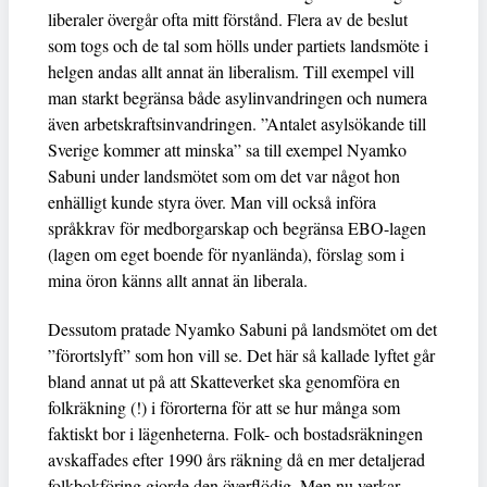
liberaler övergår ofta mitt förstånd. Flera av de beslut
som togs och de tal som hölls under partiets landsmöte i
helgen andas allt annat än liberalism. Till exempel vill
man starkt begränsa både asylinvandringen och numera
även arbetskraftsinvandringen. ”Antalet asylsökande till
Sverige kommer att minska” sa till exempel Nyamko
Sabuni under landsmötet som om det var något hon
enhälligt kunde styra över. Man vill också införa
språkkrav för medborgarskap och begränsa EBO-lagen
(lagen om eget boende för nyanlända), förslag som i
mina öron känns allt annat än liberala.
Dessutom pratade Nyamko Sabuni på landsmötet om det
”förortslyft” som hon vill se. Det här så kallade lyftet går
bland annat ut på att Skatteverket ska genomföra en
folkräkning (!) i förorterna för att se hur många som
faktiskt bor i lägenheterna. Folk- och bostadsräkningen
avskaffades efter 1990 års räkning då en mer detaljerad
folkbokföring gjorde den överflödig. Men nu verkar