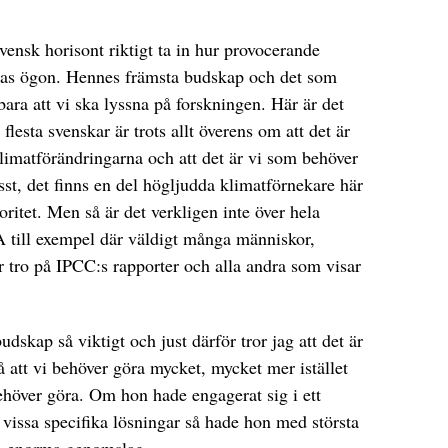
svensk horisont riktigt ta in hur provocerande
gas ögon. Hennes främsta budskap och det som
ara att vi ska lyssna på forskningen. Här är det
 flesta svenskar är trots allt överens om att det är
imatförändringarna och att det är vi som behöver
sst, det finns en del högljudda klimatförnekare här
oritet. Men så är det verkligen inte över hela
A till exempel där väldigt många människor,
ar tro på IPCC:s rapporter och alla andra som visar
skap så viktigt och just därför tror jag att det är
på att vi behöver göra mycket, mycket mer istället
behöver göra. Om hon hade engagerat sig i ett
ör vissa specifika lösningar så hade hon med största