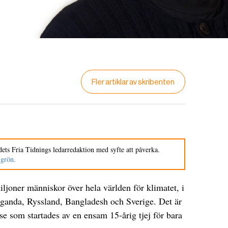
Fler artiklar av skribenten
ets Fria Tidnings ledarredaktion med syfte att påverka.
 grön.
joner människor över hela världen för klimatet, i
 Uganda, Ryssland, Bangladesh och Sverige. Det är
else som startades av en ensam 15-årig tjej för bara