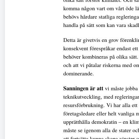
komma någon vart om vårt öde läm
behövs hårdare statliga regleringa
handla på sätt som kan vara skadl
Detta är givetvis en grov förenklin
konsekvent förespråkar endast ett a
behöver kombineras på olika sätt.
och att vi påtalar riskerna med om
dominerande.
Sanningen är att
vi måste jobba 
teknikutveckling, med regleringa
resursförbrukning. Vi har alla ett 
företagsledare eller helt vanliga 
upprätthålla demokratin – en klim
måste se igenom alla de stater o
att fortsätta kunna skapa vinster o