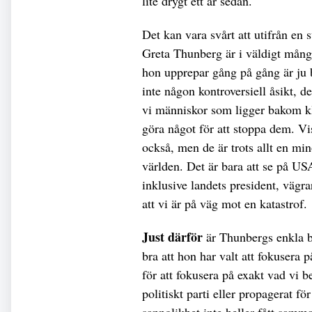
lite drygt ett år sedan.
Det kan vara svårt att utifrån en 
Greta Thunberg är i väldigt mån
hon upprepar gång på gång är ju b
inte någon kontroversiell åsikt, de
vi människor som ligger bakom kl
göra något för att stoppa dem. Vi
också, men de är trots allt en min
världen. Det är bara att se på US
inklusive landets president, vägr
att vi är på väg mot en katastrof.
Just därför
är Thunbergs enkla bud
bra att hon har valt att fokusera 
för att fokusera på exakt vad vi 
politiskt parti eller propagerat f