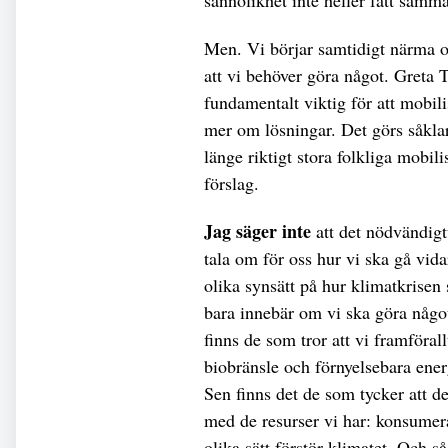
sannolikhet inte heller fått sam
Men. Vi börjar samtidigt närma os
att vi behöver göra något. Greta 
fundamentalt viktig för att mobil
mer om lösningar. Det görs såkla
länge riktigt stora folkliga mobil
förslag.
Jag säger inte
att det nödvändigt
tala om för oss hur vi ska gå vid
olika synsätt på hur klimatkrisen 
bara innebär om vi ska göra något
finns de som tror att vi framföra
biobränsle och förnyelsebara energ
Sen finns det de som tycker att de
med de resurser vi har: konsumera
olika sätt förstör klimatet. Och s