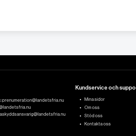
Kundservice och suppo
Mina sidor
:
prenumeration@landetsfria.nu
@landetsfria.nu
Om oss
askyddsansvarig@landetsfria.nu
Stöd oss
Kontakta oss