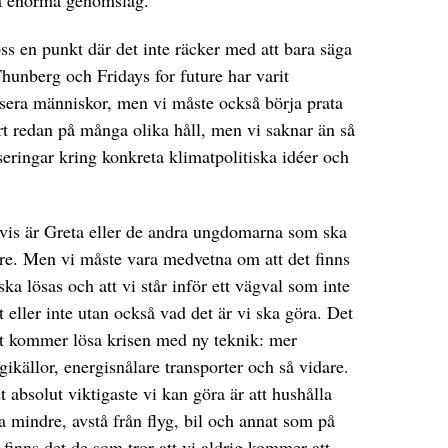
ma enorma genomslag.
s en punkt där det inte räcker med att bara säga
Thunberg och Fridays for future har varit
isera människor, men vi måste också börja prata
rt redan på många olika håll, men vi saknar än så
iseringar kring konkreta klimatpolitiska idéer och
vis är Greta eller de andra ungdomarna som ska
are. Men vi måste vara medvetna om att det finns
ska lösas och att vi står inför ett vägval som inte
 eller inte utan också vad det är vi ska göra. Det
llt kommer lösa krisen med ny teknik: mer
ikällor, energisnålare transporter och så vidare.
t absolut viktigaste vi kan göra är att hushålla
 mindre, avstå från flyg, bil och annat som på
å finns det de som tror att vi aldrig kommer att