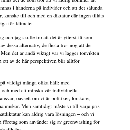
nas i händerna på individer och att det sålunda
r, kanske till och med en diktatur där ingen tillåts
iga för klimatet.
g och jag skulle tro att det är ytterst få som
v dessa alternativ, de flesta tror nog att de
 Men det är ändå viktigt var vi lägger tonvikten
 ett av de här perspektiven blir alltför
på väldigt många olika håll; med
r och med att minska vår individuella
ansvar, oavsett om vi är politiker, forskare,
människor. Men samtidigt måste vi till varje pris
atdiktatur kan aldrig vara lösningen – och vi
ch företag som använder sig av greenwashing för
ch tillväxt.