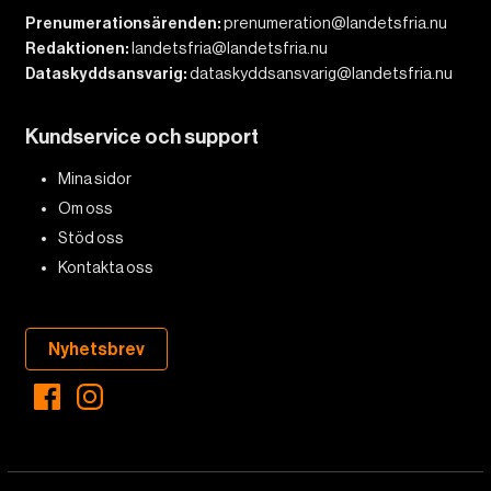
Prenumerationsärenden:
prenumeration@landetsfria.nu
Redaktionen:
landetsfria@landetsfria.nu
Dataskyddsansvarig:
dataskyddsansvarig@landetsfria.nu
Kundservice och support
Mina sidor
Om oss
Stöd oss
Kontakta oss
Nyhetsbrev