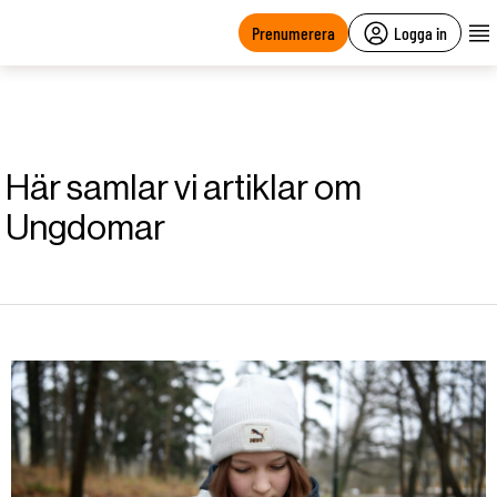
main
content
Prenumerera
Logga in
Här samlar vi artiklar om
Ungdomar