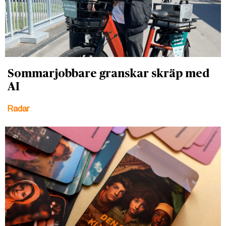
Sommarjobbare granskar skräp med
AI
Radar