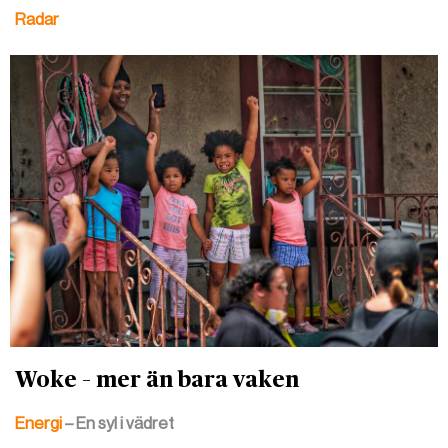
Radar
Woke – mer än bara vaken
Energi
– En syl i vädret