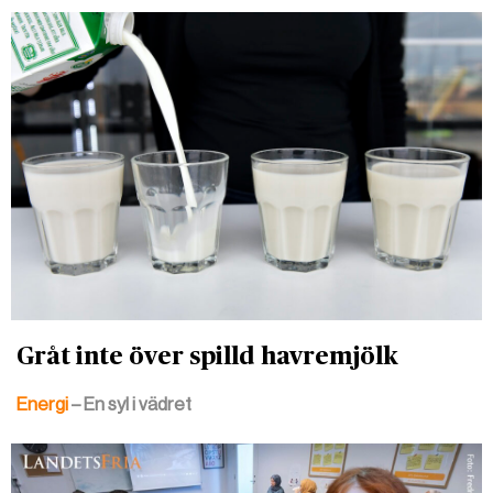
Gråt inte över spilld havremjölk
Energi
– En syl i vädret