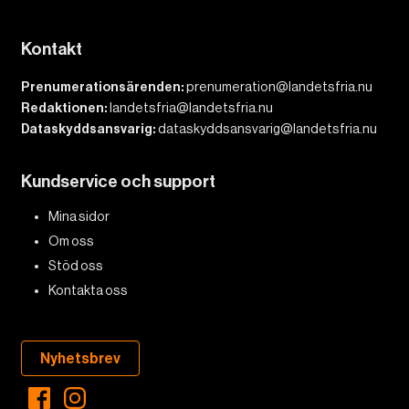
Kontakt
Prenumerationsärenden:
prenumeration@landetsfria.nu
Redaktionen:
landetsfria@landetsfria.nu
Dataskyddsansvarig:
dataskyddsansvarig@landetsfria.nu
Kundservice och support
Mina sidor
Om oss
Stöd oss
Kontakta oss
Nyhetsbrev