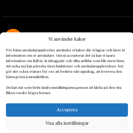
Vi använder kakor
Landets Fria Tidning är en nyhetstidning med bred bevakning av
För bästa användarupplevelse använder vi kakor där vi lagrar och läser in
information om er användare. Om ni accepterar det så kan vi spara
det viktigaste som händer lokalt och globalt och med fokus på
information om ifall ni är inloggade och vilka artiklar som blir mest lästa.
omställningsrörelsen. En omställning till ett hållbart samhälle går
Att tacka nej kan påverka vissa funktioner och användarupplevelsen. Det
både via starka och lika rättigheter för alla människor, minskade
gör det också svårare för oss att bedriva vårt uppdrag, att leverera den
ekonomiska och sociala klyftor, samt utrymme för allt levande att
bästa gröna journalistiken.
utvecklas och frodas.
Du kan när som helst ändra inställningarna genom att klicka på den vita
fliken i nedre högra hörnet.
Acceptera
Personuppgiftsbehandling och cookies
Sidkarta
© 2014–2026 Landets Fria
Visa alla inställningar