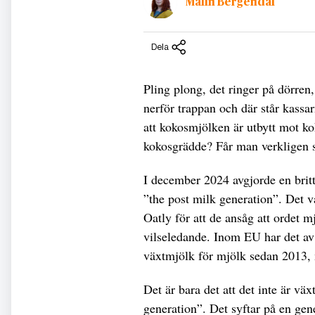
Malin Bergendal
Dela
Pling plong, det ringer på dörren
nerför trappan och där står kassa
att kokosmjölken är utbytt mot k
kokosgrädde? Får man verkligen s
I december 2024 avgjorde en britt
”the post milk generation”. Det 
Oatly för att de ansåg att ordet
vilseledande. Inom EU har det av 
växtmjölk för mjölk sedan 2013, 
Det är bara det att det inte är vä
generation”. Det syftar på en ge