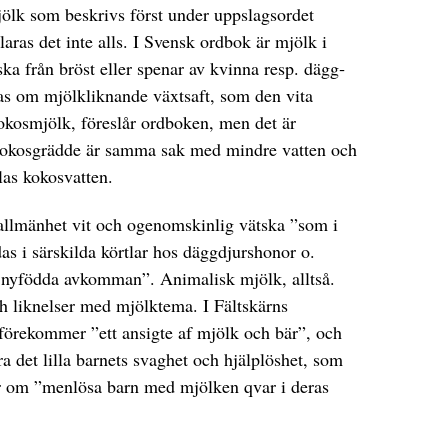
jölk som beskrivs först under uppslagsordet
aras det inte alls. I Svensk ordbok är mjölk i
tska från bröst eller spenar av kvinna resp. dägg­
as om mjölkliknande växtsaft, som den vita
kokosmjölk, föreslår ordboken, men det är
h kokosgrädde är samma sak med mindre vatten och
las kokosvatten.
 allmänhet vit och ogenomskinlig vätska ”som i
s i särskilda körtlar hos däggdjurshonor o.
en nyfödda avkomman”. Animalisk mjölk, alltså.
och liknelser med mjölktema. I Fältskärns
 förekommer ”ett ansigte af mjölk och bär”, och
a det lilla barnets svaghet och hjälplöshet, som
r om ”menlösa barn med mjölken qvar i deras