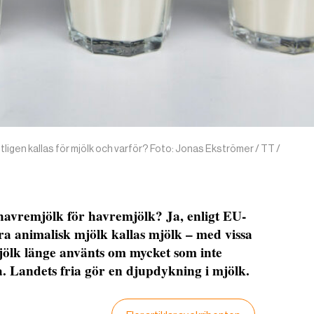
tligen kallas för mjölk och varför? Foto: Jonas Ekströmer / TT /
 havremjölk för havremjölk? Ja, enligt EU-
ra animalisk mjölk kallas mjölk – med vissa
ölk länge använts om mycket som inte
Landets fria gör en djupdykning i mjölk.