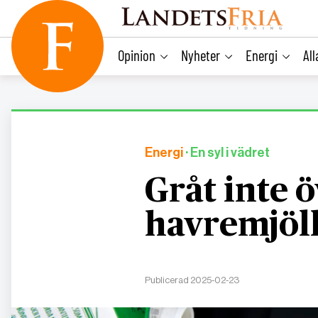
main
content
Opinion
Nyheter
Energi
Al
Energi
· En syl i vädret
Gråt inte ö
havremjöl
Publicerad 2025-02-23