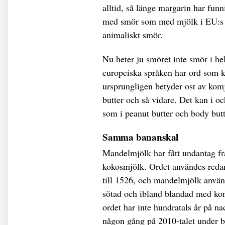
alltid, så länge margarin har fun
med smör som med mjölk i EU:s l
animaliskt smör.
Nu heter ju smöret inte smör i he
europeiska språken har ord som 
ursprungligen betyder ost av komj
butter och så vidare. Det kan i o
som i peanut butter och body butt
Samma bananskal
Mandelmjölk har fått undantag 
kokosmjölk. Ordet användes redan
till 1526, och mandelmjölk anvä
sötad och ibland blandad med ko
ordet har inte hundratals år på n
någon gång på 2010-talet under