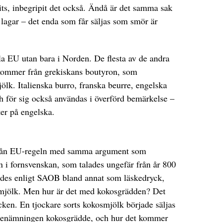
nits, inbegripit det också. Ändå är det samma sak
agar – det enda som får säljas som smör är
la EU utan bara i Norden. De flesta av de andra
kommer från grekiskans boutyron, som
ölk. Italienska burro, franska beurre, engelska
ch för sig också användas i överförd bemärkelse –
er på engelska.
från EU-regeln med samma argument som
 i fornsvenskan, som talades ungefär från år 800
ndes enligt SAOB bland annat som läskedryck,
mjölk. Men hur är det med kokosgrädden? Det
acken. En tjockare sorts kokosmjölk började säljas
 benämningen kokosgrädde, och hur det kommer