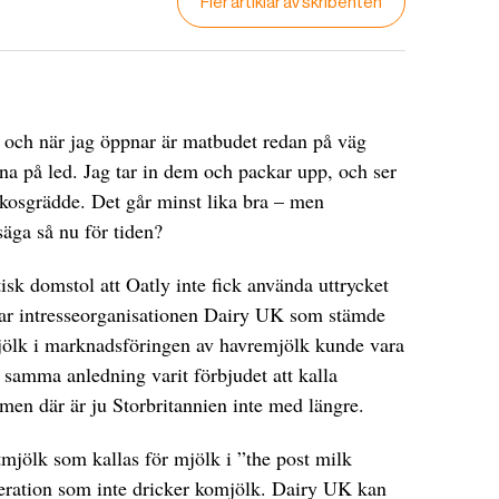
Fler artiklar av skribenten
, och när jag öppnar är matbudet redan på väg
rna på led. Jag tar in dem och packar upp, och ser
okosgrädde. Det går minst lika bra – men
äga så nu för tiden?
isk domstol att Oatly inte fick använda uttrycket
var intresseorganisationen Dairy UK som stämde
 mjölk i marknadsföringen av havremjölk kunde vara
samma anledning varit förbjudet att kalla
men där är ju Storbritannien inte med längre.
xtmjölk som kallas för mjölk i ”the post milk
neration som inte dricker komjölk. Dairy UK kan