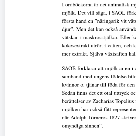
I ordböckerna är det animalisk m
mjölk. Det vill säga, i SAOL förkl
första hand en ”närings­rik vit vä
djur”. Men det kan också använd
vätskan i maskrosstjälkar. Eller 
kokosextrakt utrört i vatten, oc
mer extrakt. Själva växtsaften kal
SAOB förklarar att mjölk är en i
samband med ungens födelse bilda
kvinnor o. tjänar till föda för d
Sedan finns det ett otal uttryck 
berättelser av Zacharias Topelius
mjölken har också fått representer
när Adolph Törneros 1827 skrive
omyndiga sinnen”.