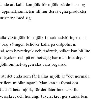
dande att kalla komjölk för mjölk, så de har nog
dra uppmärksamheten till hur deras egna produkter
juristerna med sig.
lla växtmjölk för mjölk i marknadsföringen – i
 bra, så ingen behöver kalla på ordpolisen.
så som havredryck och risdryck, vilket kan bli lite
ara drycker, och på en hetvägg har man inte dryck
jölk om hetväggen ska vara vegansk.
t att det enda som får kallas mjölk är ”det normala
ler flera mjölkningar”. Man kan ju förstå om
å att få heta mjölk, för det låter inte särskilt
versekret och honung. Juversekret ger starka ben.