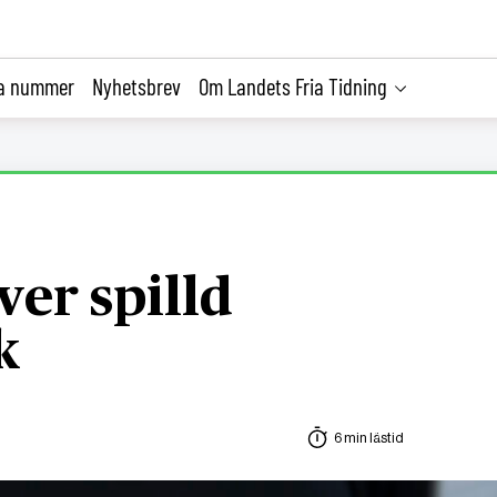
la nummer
Nyhetsbrev
Om Landets Fria Tidning
ver spilld
k
6 min lästid