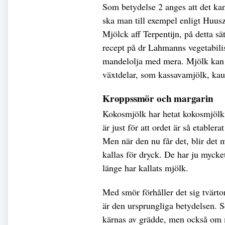
Som betydelse 2 anges att det kan
ska man till exempel enligt Huus
Mjölck aff Terpentijn, på detta s
recept på dr Lahmanns vegetabili
mandelolja med mera. Mjölk kan o
växtdelar, som kassavamjölk, kau
Kroppssmör och margarin
Kokosmjölk har hetat kokosmjölk 
är just för att ordet är så etabler
Men när den nu får det, blir det
kallas för dryck. De har ju myck
länge har kallats mjölk.
Med smör förhåller det sig tvärt
är den ursprungliga betydelsen.
kärnas av grädde, men också om m