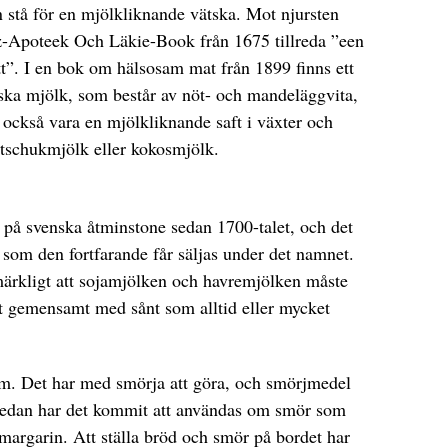
 stå för en mjölkliknande vätska. Mot njursten
z-Apoteek Och Läkie-Book från 1675 tillreda ”een
ätt”. I en bok om hälsosam mat från 1899 finns ett
ska mjölk, som består av nöt- och mandeläggvita,
ckså vara en mjölkliknande saft i växter och
tschukmjölk eller kokosmjölk.
på svenska åtminstone sedan 1700-talet, och det
at som den fortfarande får säljas under det namnet.
 märkligt att sojamjölken och havremjölken måste
et gemensamt med sånt som alltid eller mycket
om. Det har med smörja att göra, och smörjmedel
 Sedan har det kommit att användas om smör som
argarin. Att ställa bröd och smör på bordet har