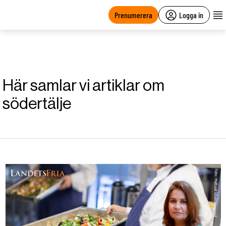
main
content
Prenumerera
Logga in
Här samlar vi artiklar om
södertälje