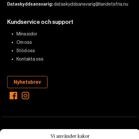
Dataskyddsansvarig:
dataskyddsansvarig@landetsfria.nu
Kundservice och support
Mina sidor
Om oss
Stöd oss
Kontakta oss
Nyhetsbrev
Vi använder kakor