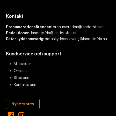
Kontakt
Prenumerationsärenden:
prenumeration@landetsfria.nu
Redaktionen:
landetsfria@landetsfria.nu
Dataskyddsansvarig:
dataskyddsansvarig@landetsfria.nu
Kundservice och support
Mina sidor
Om oss
Stöd oss
Kontakta oss
Nyhetsbrev