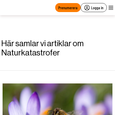
main
content
Prenumerera
Logga in
Här samlar vi artiklar om
Naturkatastrofer