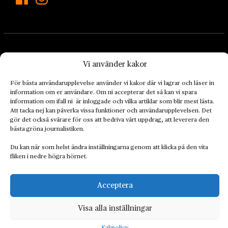
Vi använder kakor
För bästa användarupplevelse använder vi kakor där vi lagrar och läser in
Landets Fria Tidning är en nyhetstidning med bred bevakning av
information om er användare. Om ni accepterar det så kan vi spara
det viktigaste som händer lokalt och globalt och med fokus på
information om ifall ni är inloggade och vilka artiklar som blir mest lästa.
Att tacka nej kan påverka vissa funktioner och användarupplevelsen. Det
omställningsrörelsen. En omställning till ett hållbart samhälle går
gör det också svårare för oss att bedriva vårt uppdrag, att leverera den
både via starka och lika rättigheter för alla människor, minskade
bästa gröna journalistiken.
ekonomiska och sociala klyftor, samt utrymme för allt levande att
Du kan när som helst ändra inställningarna genom att klicka på den vita
utvecklas och frodas.
fliken i nedre högra hörnet.
Acceptera
Personuppgiftsbehandling och cookies
Sidkarta
Visa alla inställningar
© 2014–2026 Landets Fria