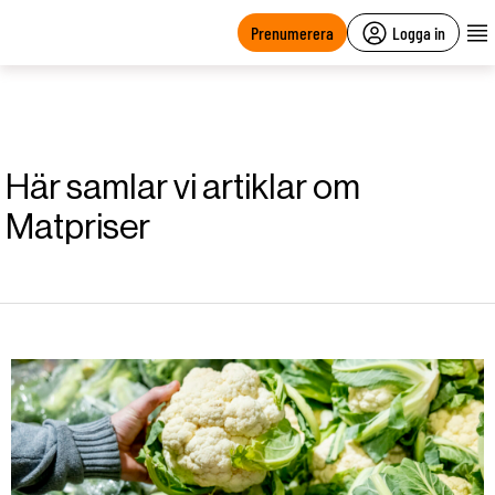
main
content
Prenumerera
Logga in
Här samlar vi artiklar om
Matpriser