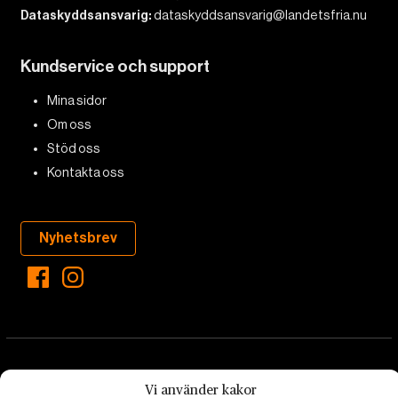
Dataskyddsansvarig:
dataskyddsansvarig@landetsfria.nu
Kundservice och support
Mina sidor
Om oss
Stöd oss
Kontakta oss
Nyhetsbrev
Vi använder kakor