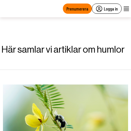
main
content
Prenumerera
Logga in
Här samlar vi artiklar om humlor