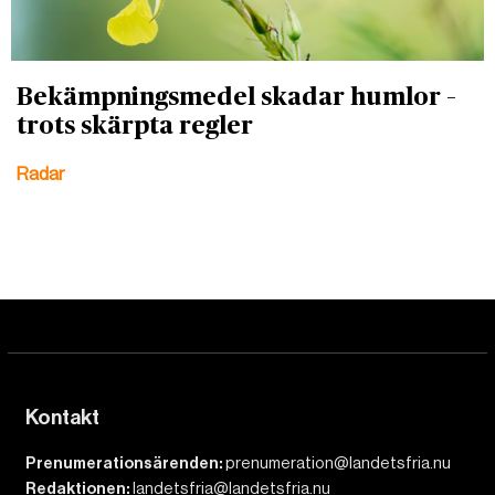
Bekämpningsmedel skadar humlor –
trots skärpta regler
Radar
Kontakt
Prenumerationsärenden:
prenumeration@landetsfria.nu
Redaktionen:
landetsfria@landetsfria.nu