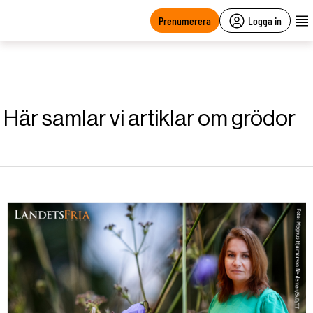
main
content
Prenumerera
Logga in
Här samlar vi artiklar om grödor