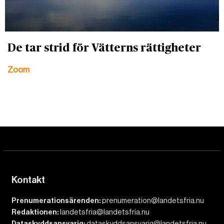
De tar strid för Vätterns rättigheter
Zoom
Kontakt
Prenumerationsärenden:
prenumeration@landetsfria.nu
Redaktionen:
landetsfria@landetsfria.nu
Dataskyddsansvarig:
dataskyddsansvarig@landetsfria.nu