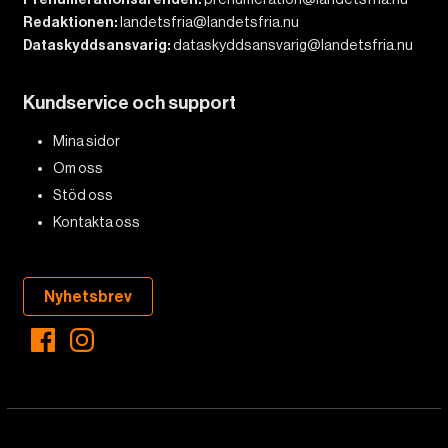
Redaktionen:
landetsfria@landetsfria.nu
Dataskyddsansvarig:
dataskyddsansvarig@landetsfria.nu
Kundservice och support
Mina sidor
Om oss
Stöd oss
Kontakta oss
Nyhetsbrev