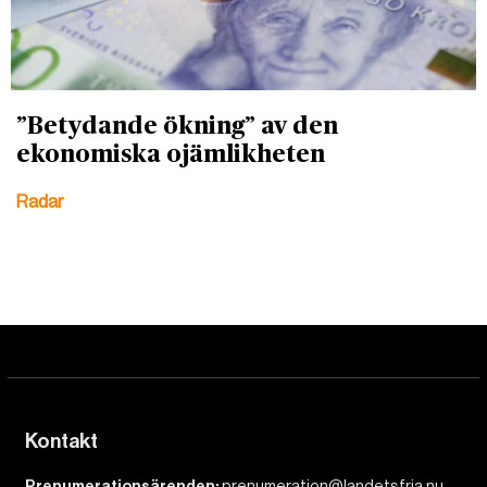
”Betydande ökning” av den
ekonomiska ojämlikheten
Radar
Kontakt
Prenumerationsärenden:
prenumeration@landetsfria.nu