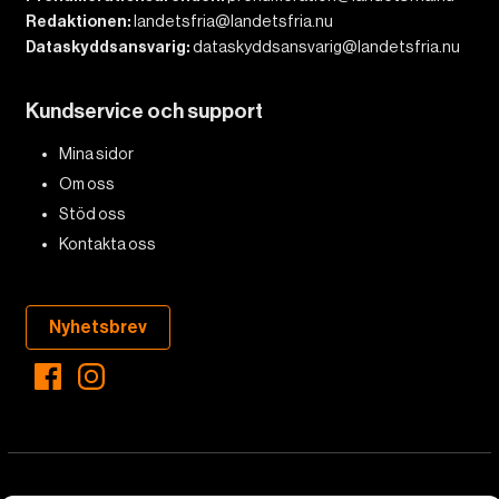
Redaktionen:
landetsfria@landetsfria.nu
Dataskyddsansvarig:
dataskyddsansvarig@landetsfria.nu
Kundservice och support
Mina sidor
Om oss
Stöd oss
Kontakta oss
Nyhetsbrev