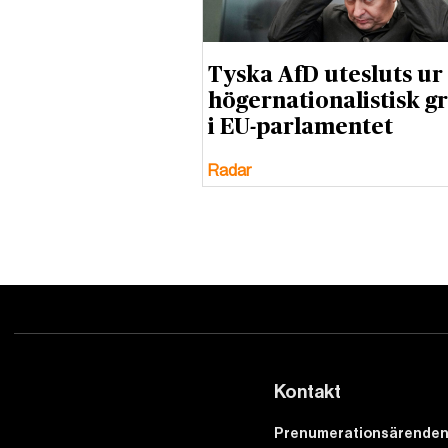
Tyska AfD utesluts ur
högernationalistisk g
i EU-parlamentet
Radar
Kontakt
Prenumerationsärenden