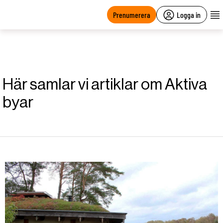
main
content
Prenumerera
Logga in
Här samlar vi artiklar om Aktiva
byar