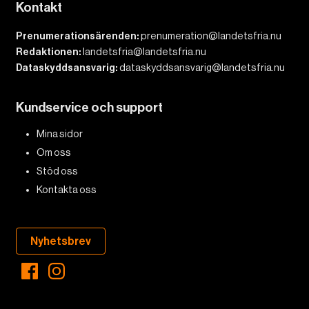
Kontakt
Prenumerationsärenden:
prenumeration@landetsfria.nu
Redaktionen:
landetsfria@landetsfria.nu
Dataskyddsansvarig:
dataskyddsansvarig@landetsfria.nu
Kundservice och support
Mina sidor
Om oss
Stöd oss
Kontakta oss
Nyhetsbrev