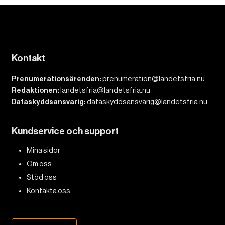
Kontakt
Prenumerationsärenden:
prenumeration@landetsfria.nu
Redaktionen:
landetsfria@landetsfria.nu
Dataskyddsansvarig:
dataskyddsansvarig@landetsfria.nu
Kundservice och support
Mina sidor
Om oss
Stöd oss
Kontakta oss