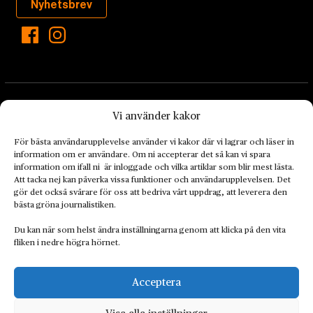
Nyhetsbrev
Vi använder kakor
För bästa användarupplevelse använder vi kakor där vi lagrar och läser in
information om er användare. Om ni accepterar det så kan vi spara
Landets Fria Tidning är en nyhetstidning med bred bevakning av
information om ifall ni är inloggade och vilka artiklar som blir mest lästa.
det viktigaste som händer lokalt och globalt och med fokus på
Att tacka nej kan påverka vissa funktioner och användarupplevelsen. Det
omställningsrörelsen. En omställning till ett hållbart samhälle går
gör det också svårare för oss att bedriva vårt uppdrag, att leverera den
bästa gröna journalistiken.
både via starka och lika rättigheter för alla människor, minskade
ekonomiska och sociala klyftor, samt utrymme för allt levande att
Du kan när som helst ändra inställningarna genom att klicka på den vita
utvecklas och frodas.
fliken i nedre högra hörnet.
Acceptera
Personuppgiftsbehandling och cookies
Sidkarta