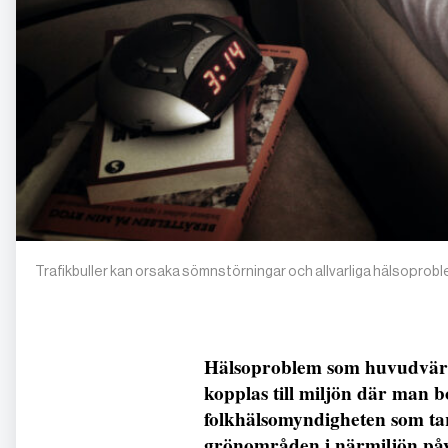
Trafikbuller kan orsaka sömnstörningar och allvarliga hälsoprob
Hälsoproblem som huvudvärk
kopplas till miljön där man b
folkhälsomyndigheten som tar
grönområden i närmiljön påv