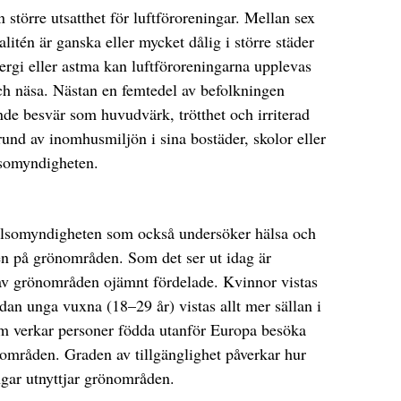
större utsatthet för luftföroreningar. Mellan sex
valitén är ganska eller mycket dålig i större städer
lergi eller astma kan luftföroreningarna upplevas
h näsa. Nästan en femtedel av befolkningen
de besvär som huvudvärk, trötthet och irriterad
und av inomhusmiljön i sina bostäder, skolor eller
lsomyndigheten.
lsomyndigheten som också undersöker hälsa och
n på grönområden. Som det ser ut idag är
 av grönområden ojämnt fördelade. Kvinnor vistas
an unga vuxna (18–29 år) vistas allt mer sällan i
m verkar personer födda utanför Europa besöka
nområden. Graden av tillgänglighet påverkar hur
gar utnyttjar grönområden.