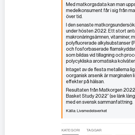
Med matkorgsdata kan man upps
medelkonsument får i sig från ma
över tid.
I den senaste matkorgsundersökni
under hösten 2022. Ett stort ant
makronäringsämnen, vitaminer, mine
polyfluorerade alkylsubstanser 
och fosforbaserade flamskyddsmed
som bildas vid tillagning och proc
polycykliska aromatiska kolväten
Intaget av de flesta metallerna l
oorganisk arsenik är marginalen lit
effekter på hälsan.
Resultaten från Matkorgen 2022 
Basket Study 2022” (se länk längs
med en svensk sammanfattning.
Livsmedelsverket
KATEGORI
TAGGAR