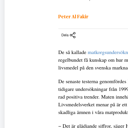
Peter Al Fakir
Dela
De så kallade
matkorgsundersökn
regelbundet få kunskap om hur 
livsmedel på den svenska marknad
De senaste testerna genomfördes 
tidigare undersökningar från 1999
rad positiva trender. Maten inneh
Livsmedelsverket menar på är ett
skadliga ämnen i våra matprodukt
− Det är glädjande siffror, säger