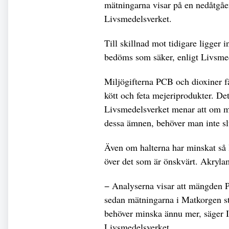
mätningarna visar på en nedåtgåe
Livsmedelsverket.
Till skillnad mot tidigare ligger
bedöms som säker, enligt Livsme
Miljögifterna PCB och dioxiner får 
kött och feta mejeriprodukter. De
Livsmedelsverket menar att om man
dessa ämnen, behöver man inte slu
Även om halterna har minskat så l
över det som är önskvärt. Akryla
− Analyserna visar att mängden PC
sedan mätningarna i Matkorgen st
behöver minska ännu mer, säger I
Livsmedelsverket.