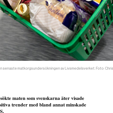
 den senaste matkorgsundersökningen av Livsmedelsverket. Foto: Chri
sökte maten som svenskarna äter visade
positiva trender med bland annat minskade
S.