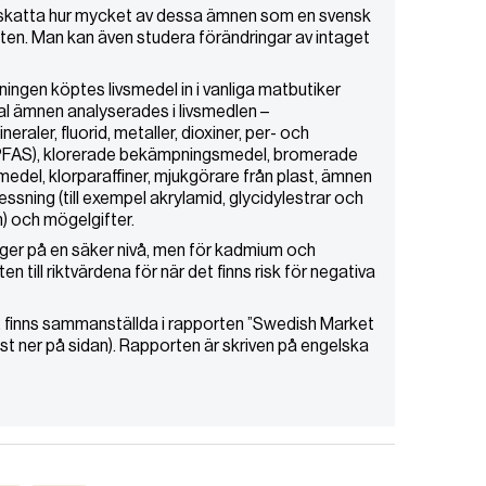
katta hur mycket av dessa ämnen som en svensk
ten. Man kan även studera förändringar av intaget
ngen köptes livsmedel in i vanliga matbutiker
al ämnen analyserades i livsmedlen –
raler, fluorid, metaller, dioxiner, per- och
(PFAS), klorerade bekämpningsmedel, bromerade
el, klorparaffiner, mjukgörare från plast, ämnen
essning (till exempel akrylamid, glycidylestrar och
) och mögelgifter.
igger på en säker nivå, men för kadmium och
en till riktvärdena för när det finns risk för negativa
finns sammanställda i rapporten ”Swedish Market
t ner på sidan). Rapporten är skriven på engelska