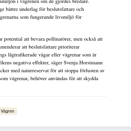
ivsmiljön i vägrenen om de gjordes bredare.
e bättre underlag för beslutsfattare och
ägrenarna som fungerande livsmiljö för
r potential att bevara pollinatörer, men också att
enderar att beslutsfattare prioriterar
ngs lågtrafikerade vägar eller vägrenar som är
trafikens negativa effekter, säger Svenja Horstmann
äcker med naturreservat för att stoppa förlusten av
 som vägrenar, behöver användas för att skydda
vägren