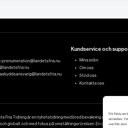
Kundservice och suppo
Mina sidor
:
prenumeration@landetsfria.nu
@landetsfria.nu
Om oss
askyddsansvarig@landetsfria.nu
Stöd oss
Kontakta oss
För bästa anvä
ts Fria Tidning är en nyhetstidning med bred bevakning av det viktig
användare. Om 
 och globalt och med fokus på omställningsrörelsen. En omställning till 
som blir mest 