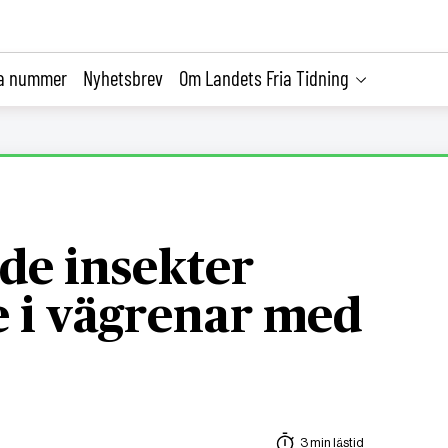
la nummer
Nyhetsbrev
Om Landets Fria Tidning
de insekter
re i vägrenar med
3 min lästid