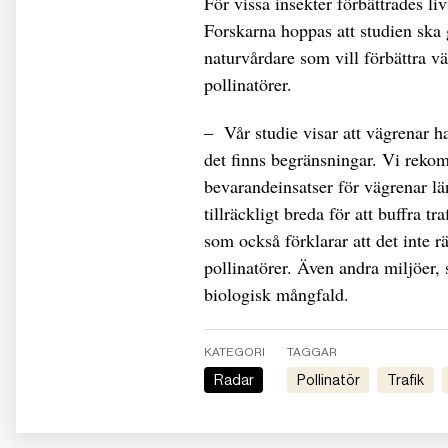
För vissa insekter förbättrades l
Forskarna hoppas att studien ska g
naturvårdare som vill förbättra v
pollinatörer.
– Vår studie visar att vägrenar ha
det finns begränsningar. Vi rekomm
bevarandeinsatser för vägrenar lä
tillräckligt breda för att buffra 
som också förklarar att det inte r
pollinatörer. Även andra miljöer,
biologisk mångfald.
KATEGORI
TAGGAR
Radar
Pollinatör
Trafik