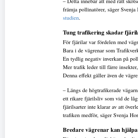
– Detta innebär att med rätt sköt
främja pollinatörer, säger Svenj
studien
.
Tung trafikering skadar fjäril
För fjärilar var fördelen med väg
Bara i de vägrenar som Trafikverk
En tydlig negativ inverkan på poll
Mer trafik leder till färre insekte
Denna effekt gäller även de väg
– Längs de högtrafikerade vägarn
ett rikare fjärilsliv som vid de lå
fjärilsarter inte klarar av att öve
trafiken medför, säger Svenja Ho
Bredare vägrenar kan hjälpa