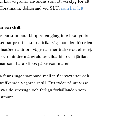
sel kan vägrenar användas som ett verktyg för att
a Horstmann, doktorand vid SLU,
som har lett
ar särskilt
renen som bara klipptes en gång inte lika tydlig.
et har pekat ut som artrika såg man den fördelen.
inatörerna är om vägen är mer trafikerad eller ej.
r, och mindre mångfald av vilda bin och fjärilar.
renar som bara klipps på sensommaren.
a fanns inget samband mellan fler växtarter och
gtrafikerade vägarna intill. Det tyder på att vissa
rleva i de stressiga och farliga förhållanden som
rstmann.