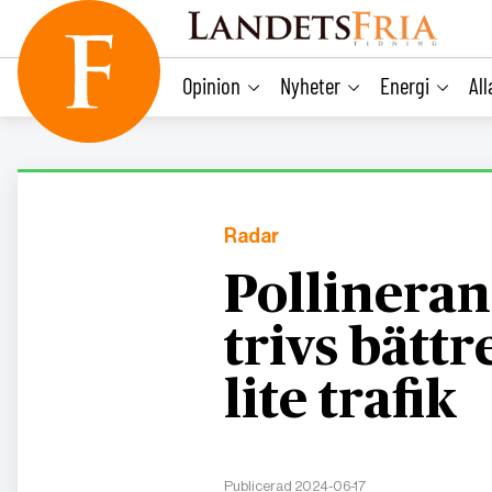
main
content
Opinion
Nyheter
Energi
Al
Radar
Pollineran
trivs bätt
lite trafik
Publicerad 2024-06-17