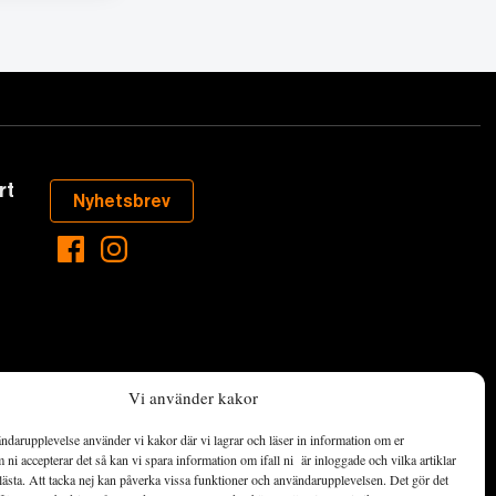
rt
Nyhetsbrev
Vi använder kakor
ndarupplevelse använder vi kakor där vi lagrar och läser in information om er
aste som händer
ni accepterar det så kan vi spara information om ifall ni är inloggade och vilka artiklar
ett hållbart
lästa. Att tacka nej kan påverka vissa funktioner och användarupplevelsen. Det gör det