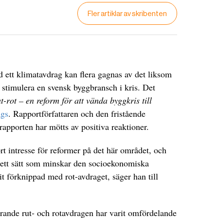
Fler artiklar av skribenten
 ett klimatavdrag kan flera gagnas av det liksom
h stimulera en svensk byggbransch i kris. Det
t-rot – en reform för att vända byggkris till
ags
. Rapportförfattaren och den fristående
 rapporten har mötts av positiva reaktioner.
tort intresse för reformer på det här området, och
å ett sätt som minskar den socioekonomiska
it förknippad med rot-avdraget, säger han till
arande rut- och rotavdragen har varit omfördelande