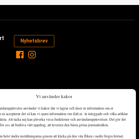
rt
Nyhetsbrev
Vi använder kakor
ndarupplevelse använder vi kakor där vi lagrar och läser in information om er
aste som händer
ni accepterar det så kan vi spara information om ifall ni är inloggade och vilka artiklar
ett hållbart
lästa. Att tacka nej kan påverka vissa funktioner och användarupplevelsen. Det gör det
för oss att bedriva vårt uppdrag, att leverera den bästa gröna journalistiken.
de ekonomiska
 helst ändra inställningarna genom att klicka på den vita fliken i nedre högra hörnet.