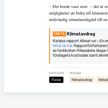
– Det borde vara stort – det är 
möjligheter att bidra till klimat
nödvändig stimulansåtgärd till en
Klimatavdrag
Katalys rapport
Klimat-rot – En re
hittar du här
. Rapportförfattaren 
av fackboken
Frihandelns fångar
.
förslagets kostnader samt skrivit 
KATEGORI
TAGGAR
Radar
klimatavdrag
klim