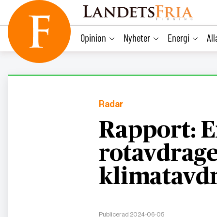
main
content
Opinion
Nyheter
Energi
Al
Radar
Rapport: E
rotavdrage
klimatavd
Publicerad 2024-06-05