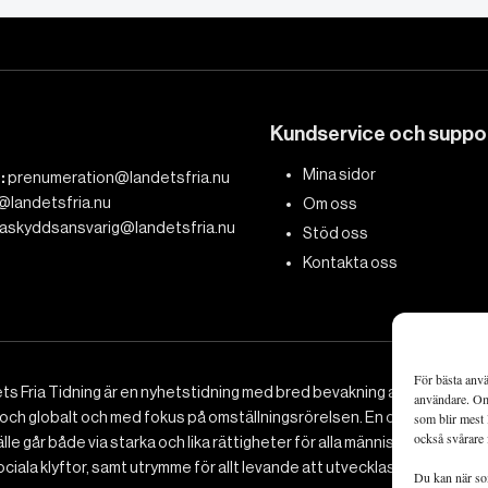
Kundservice och suppo
Mina sidor
:
prenumeration@landetsfria.nu
@landetsfria.nu
Om oss
askyddsansvarig@landetsfria.nu
Stöd oss
Kontakta oss
För bästa anvä
ts Fria Tidning är en nyhetstidning med bred bevakning av det viktig
användare. Om 
 och globalt och med fokus på omställningsrörelsen. En omställning till 
som blir mest 
också svårare 
le går både via starka och lika rättigheter för alla människor, minska
ciala klyftor, samt utrymme för allt levande att utvecklas och frodas.
Du kan när som