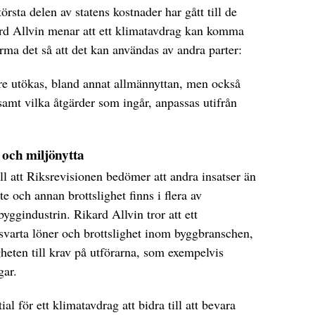
största delen av statens kostnader har gått till de
rd Allvin menar att ett klimatavdrag kan komma
orma det så att det kan användas av andra parter:
re utökas, bland annat allmännyttan, men också
amt vilka åtgärder som ingår, anpassas utifrån
 och miljönytta
ll att Riksrevisionen bedömer att andra insatser än
te och annan brottslighet finns i flera av
byggindustrin. Rikard Allvin tror att ett
svarta löner och brottslighet inom byggbranschen,
eten till krav på utförarna, som exempelvis
ngar.
ial för ett klimatavdrag att bidra till att bevara