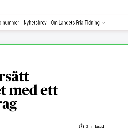
la nummer
Nyhetsbrev
Om Landets Fria Tidning
rsätt
t med ett
rag
3 min lästid