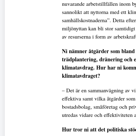
nuvarande arbetstillfällen inom by
sannolikt att nyttorna med ett k
samhällskostnaderna”. Detta eft
miljönyttan kan bli stor samtidig
av resurserna i form av arbetskra
Ni nämner åtgärder som bland a
trädplantering, dränering och en
klimatavdrag. Hur har ni kommi
klimatavdraget?
– Det är en sammanvägning av vi
effektiva samt vilka åtgärder so
bostadsbolag, småföretag och priv
utredas vidare och effektiviteten 
Hur tror ni att det politiska st