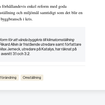
en förhållandevis enkel reform med goda
omställning och miljömål samtidigt som det blir en
 byggbransch i kris.
form för att vända byggkris till klimatomställning
Rikard Allvin är fristående utredare samt författare
 Max Jerneck, utredare på Katalys, har räknat på
avsnitt 3.1 och 3.2.
atförändring
Omställning