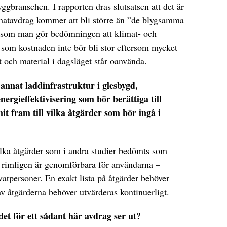
ggbranschen. I rapporten dras slutsatsen att det är
limatavdrag kommer att bli större än ”de blygsamma
ersom man gör bedömningen att klimat- och
t som kostnaden inte bör bli stor eftersom mycket
ft och material i dagsläget står oanvända.
nnat laddinfrastruktur i glesbygd,
ergieffektivisering som bör berättiga till
t fram till vilka åtgärder som bör ingå i
lka åtgärder som i andra studier bedömts som
m rimligen är genomförbara för användarna –
atpersoner. En exakt lista på åtgärder behöver
av åtgärderna behöver utvärderas kontinuerligt.
ödet för ett sådant här avdrag ser ut?