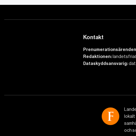
Kontakt
Prenumerationsärenden
Redaktionen:
landetsfria
Dataskyddsansvarig:
dat
Lande
lokalt
samhäl
och so