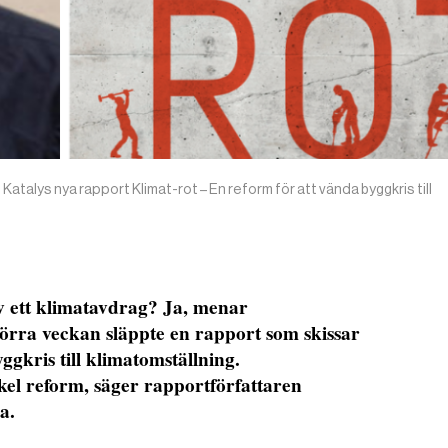
 Katalys nya rapport Klimat-rot – En reform för att vända byggkris till
v ett klimatavdrag? Ja, menar
örra veckan släppte en rapport som skissar
yggkris till klimatomställning.
kel reform, säger rapportförfattaren
a.