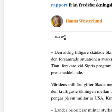
rapport
från fredsforskningsin
Hanna Westerlund
Dela
– Den aldrig tidigare skådade ökni
den försämrade situationen avseen
Tian, forskare vid Sipris program 
pressmeddelande.
Världens militärutgifter ökade m
den kraftigaste ökningen mellan 
pengar på sin militär är USA, Ki
– Länder prioriterar militär styrk