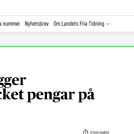
la nummer
Nyhetsbrev
Om Landets Fria Tidning
gger
ket pengar på
2 min lästid