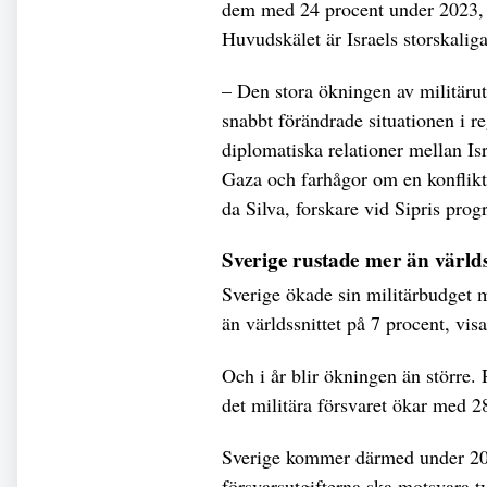
dem med 24 procent under 2023, v
Huvudskälet är Israels storskaliga
– Den stora ökningen av militäru
snabbt förändrade situationen i r
diplomatiska relationer mellan Isra
Gaza och farhågor om en konflikt
da Silva, forskare vid Sipris pro
Sverige rustade mer än världs
Sverige ökade sin militärbudget 
än världssnittet på 7 procent, visar
Och i år blir ökningen än större
det militära försvaret ökar med 
Sverige kommer därmed under 202
försvarsutgifterna ska motsvara t