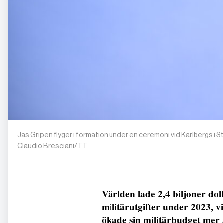
Jas Gripen flyger i formation under en ceremoni vid Karlbergs i S
Claudio Bresciani/TT
Världen lade 2,4 biljoner do
militärutgifter under 2023, v
ökade sin militärbudget mer 