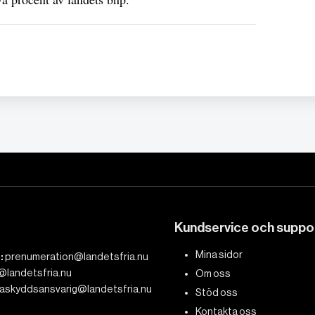
Kundservice och suppo
Mina sidor
:
prenumeration@landetsfria.nu
@landetsfria.nu
Om oss
askyddsansvarig@landetsfria.nu
Stöd oss
Kontakta oss