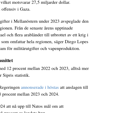
ilket motsvarar 27,5 miljarder dollar.
 offensiv i Gaza.
tgifter i Mellanöstern under 2023 avspeglade den
egionen. Från de senaste årens upptinade
el och flera arabländer till utbrottet av ett krig i
 som omfattar hela regionen, säger Diego Lopes
gram för militärutgifter och vapenproduktion.
snittet
med 12 procent mellan 2022 och 2023, alltså mer
 Sipris statistik.
. Regeringen
annonserade i höstas
att anslagen till
28 procent mellan 2023 och 2024.
4 att nå upp till Natos mål om att
vå procent av landets bnp.