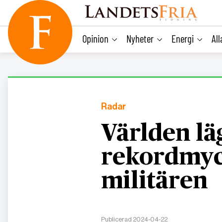
main
content
Opinion
Nyheter
Energi
Al
Radar
Världen lä
rekordmyc
militären
Publicerad 2024-04-22