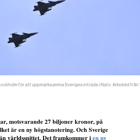
tockholm för att uppmärksamma Sveriges inträde i Nato. Arkivbild från 
llar, motsvarande 27 biljoner kronor, på
ilket är en ny högstanotering. Och Sverige
än världssnittet. Det framkommer i
en ny