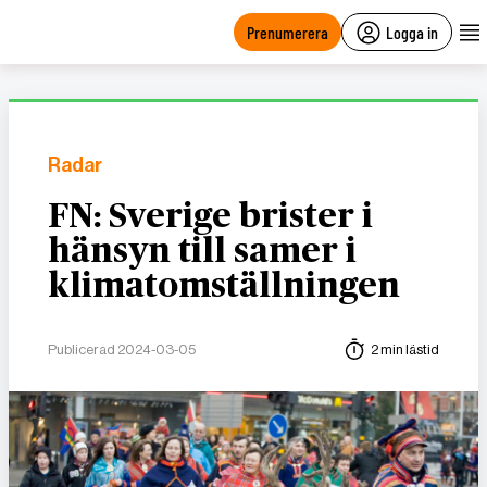
main
content
Prenumerera
Logga in
Radar
FN: Sverige brister i
hänsyn till samer i
klimatomställningen
Publicerad 2024-03-05
2 min lästid