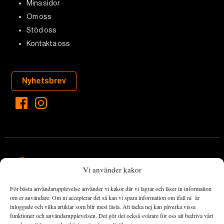
Mina sidor
Om oss
Stöd oss
Kontakta oss
Nyhetsbrev
Vi använder kakor
För bästa användarupplevelse använder vi kakor där vi lagrar och läser in information
Landets Fria Tidning är en nyhetstidning med bred bevakning av
om er användare. Om ni accepterar det så kan vi spara information om ifall ni är
det viktigaste som händer lokalt och globalt och med fokus på
inloggade och vilka artiklar som blir mest lästa. Att tacka nej kan påverka vissa
funktioner och användarupplevelsen. Det gör det också svårare för oss att bedriva vårt
omställningsrörelsen. En omställning till ett hållbart samhälle går