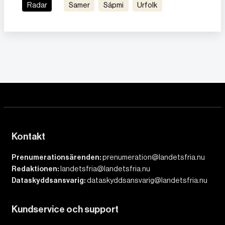
Radar
Samer
Sápmi
Urfolk
Kontakt
Prenumerationsärenden:
prenumeration@landetsfria.nu
Redaktionen:
landetsfria@landetsfria.nu
Dataskyddsansvarig:
dataskyddsansvarig@landetsfria.nu
Kundservice och support