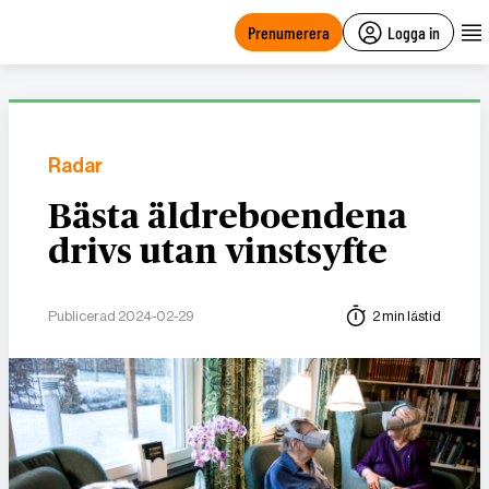
main
content
Prenumerera
Logga in
Radar
Bästa äldreboendena
drivs utan vinstsyfte
Publicerad 2024-02-29
2 min lästid