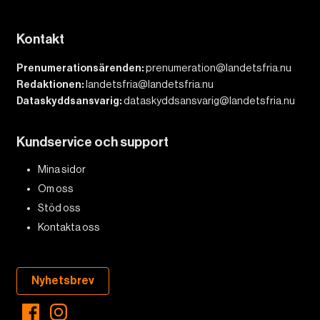
Kontakt
Prenumerationsärenden:
prenumeration@landetsfria.nu
Redaktionen:
landetsfria@landetsfria.nu
Dataskyddsansvarig:
dataskyddsansvarig@landetsfria.nu
Kundservice och support
Mina sidor
Om oss
Stöd oss
Kontakta oss
Nyhetsbrev