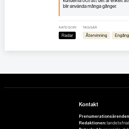
kunderna och att det är enkelt att
blir använda många gånger.
KATEGORI
TAGGAR
Radar
Återvinning
engån
Kontakt
Prenumerationsärenden
Redaktionen:
landetsfria