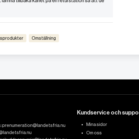
 lämna tillbaka kärlet på en returstation så att de
gsprodukter
Omställning
Kundservice och suppo
Mina sidor
:
prenumeration@landetsfria.nu
@landetsfria.nu
Om oss