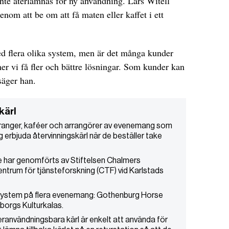
 inte återlämnas för ny användning. Lars Witell
nom att be om att få maten eller kaffet i ett
ed flera olika system, men är det många kunder
r vi få fler och bättre lösningar. Som kunder kan
säger han.
kärl
uranger, kaféer och arrangörer av evenemang som
g erbjuda återvinningskärl när de beställer take
 har genomförts av Stiftelsen Chalmers
entrum för tjänsteforskning (CTF) vid Karlstads
ystem på flera evenemang: Gothenburg Horse
orgs Kulturkalas.
teranvändningsbara kärl är enkelt att använda för