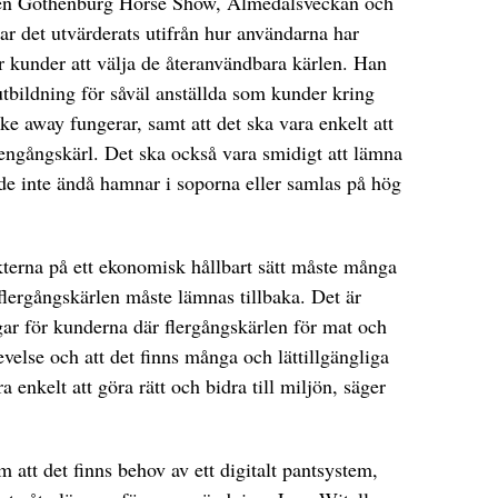
gen Gothenburg Horse Show, Almedalsveckan och
ar det utvärderats utifrån hur användarna har
r kunder att välja de återanvändbara kärlen. Han
tbildning för såväl anställda som kunder kring
e away fungerar, samt att det ska vara enkelt att
 engångskärl. Det ska också vara smidigt att lämna
t de inte ändå hamnar i soporna eller samlas på hög
kterna på ett ekonomisk hållbart sätt måste många
flergångskärlen måste lämnas tillbaka. Det är
ngar för kunderna där flergångskärlen för mat och
velse och att det finns många och lättillgängliga
 enkelt att göra rätt och bidra till miljön, säger
 att det finns behov av ett digitalt pantsystem,