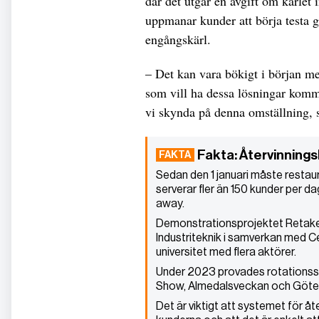
där det utgår en avgift om kärlet
uppmanar kunder att börja testa ge
engångskärl.
– Det kan vara bökigt i början m
som vill ha dessa lösningar komme
vi skynda på denna omställning, 
Fakta: Återvinnings
Sedan den 1 januari måste resta
serverar fler än 150 kunder per da
away.
Demonstrationsprojektet Retake
Industriteknik i samverkan med C
universitet med flera aktörer.
Under 2023 provades rotationss
Show, Almedalsveckan och Göteb
Det är viktigt att systemet för å