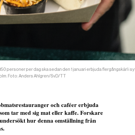
0 personer per dag ska sedan den 1 januari erbjuda flergångskärl i sy
holm. Foto: Anders Ahlgren/SvD/TT
bbmatsrestauranger och caféer erbjuda
som tar med sig mat eller kaffe. Forskare
r undersökt hur denna omställning från
as.