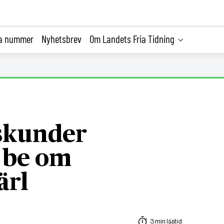
la nummer
Nyhetsbrev
Om Landets Fria Tidning
skunder
 be om
ärl
3 min lästid