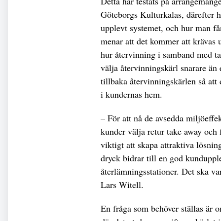
Detta har testats på arrangeman
Göteborgs Kulturkalas, därefter h
upplevt systemet, och hur man få
menar att det kommer att krävas u
hur återvinning i samband med tak
välja återvinningskärl snarare än
tillbaka återvinningskärlen så at
i kundernas hem.
– För att nå de avsedda miljöeffe
kunder välja retur take away och 
viktigt att skapa attraktiva lösni
dryck bidrar till en god kundupple
återlämningsstationer. Det ska vara
Lars Witell.
En fråga som behöver ställas är om