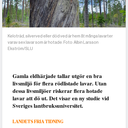
Keloträd, silverved eller död ved är hem åt många lavarter
varav sex lavar som är hotade. Foto: Albin Larsson
Ekström/SLU
Gamla eldhärjade tallar utgör en bra
livsmiljö för flera rödlistade lavar. Utan
dessa livsmiljöer riskerar flera hotade
lavar att dö ut. Det visar en ny studie vid
Sveriges lantbruksuniversitet.
LANDETS FRIA TIDNING