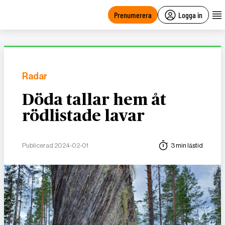
main
content
Prenumerera
Logga in
Radar
Döda tallar hem åt
rödlistade lavar
Publicerad 2024-02-01
3 min lästid