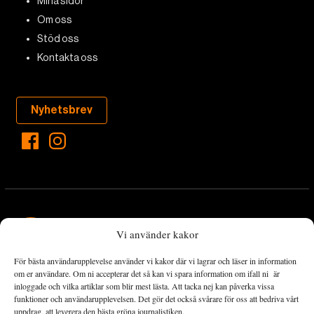
Mina sidor
Om oss
Stöd oss
Kontakta oss
Nyhetsbrev
Vi använder kakor
För bästa användarupplevelse använder vi kakor där vi lagrar och läser in information
Landets Fria Tidning är en nyhetstidning med bred bevakning av
om er användare. Om ni accepterar det så kan vi spara information om ifall ni är
det viktigaste som händer lokalt och globalt och med fokus på
inloggade och vilka artiklar som blir mest lästa. Att tacka nej kan påverka vissa
funktioner och användarupplevelsen. Det gör det också svårare för oss att bedriva vårt
omställningsrörelsen. En omställning till ett hållbart samhälle går
uppdrag, att leverera den bästa gröna journalistiken.