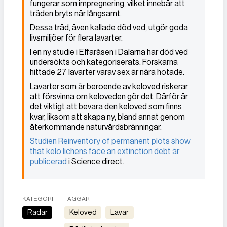
fungerar som impregnering, vilket innebär att
träden bryts när långsamt.
Dessa träd, även kallade död ved, utgör goda
livsmiljöer för flera lavarter.
I en ny studie i Effaråsen i Dalarna har död ved
undersökts och kategoriserats. Forskarna
hittade 27 lavarter varav sex är nära hotade.
Lavarter som är beroende av keloved riskerar
att försvinna om keloveden gör det. Därför är
det viktigt att bevara den keloved som finns
kvar, liksom att skapa ny, bland annat genom
återkommande naturvårdsbränningar.
Studien Reinventory of permanent plots show
that kelo lichens face an extinction debt är
publicerad
i Science direct.
KATEGORI
TAGGAR
Radar
keloved
lavar