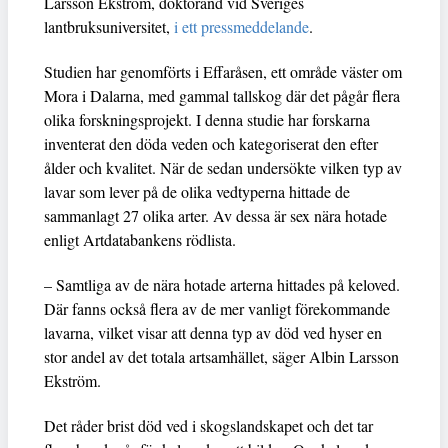
Larsson Ekström, doktorand vid Sveriges
lantbruksuniversitet,
i ett pressmeddelande
.
Studien har genomförts i Effaråsen, ett område väster om
Mora i Dalarna, med gammal tallskog där det pågår flera
olika forskningsprojekt. I denna studie har forskarna
inventerat den döda veden och kategoriserat den efter
ålder och kvalitet. När de sedan undersökte vilken typ av
lavar som lever på de olika vedtyperna hittade de
sammanlagt 27 olika arter. Av dessa är sex nära hotade
enligt Artdatabankens rödlista.
– Samtliga av de nära hotade arterna hittades på keloved.
Där fanns också flera av de mer vanligt förekommande
lavarna, vilket visar att denna typ av död ved hyser en
stor andel av det totala artsamhället, säger Albin Larsson
Ekström.
Det råder brist död ved i skogslandskapet och det tar