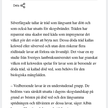
Dela
Silverfärgade tallar är träd som långsamt har dött och
som också har utsatts för skogsbränder. Träden har
reparerat sina skador med kåda som impregnerar det
vilket gör det svårt att bryta ner. Dessa döda träd kallas
keloved eller silverved och utan dem riskerar flera
rödlistade lavar att förlora sin livsmiljö. Det visar en ny
studie från Sveriges lantbruksuniversitet som har granskat
vilken roll keloveden spelar för lavar som är beroende av
döda träd, så kallad död ved, som behövs för den
biologiska mångfalden.
– Vedberoende lavar är en understuderad grupp. De
bedöms vara särskilt utsatta i dagens skogslandskap på
grund av bristen på död ved och den långsamma
spridningen och tillväxten av dessa lavar, säger Albin