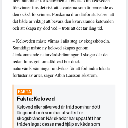
flera hundra år för keloveden att bildas. Om keloveden
försvinner fins det risk att lavarterna som är beroende av
den också försvinner. Forskarna drar därför slutsatsen att
det både är viktigt att bevara den kvarvarande keloveden
och att skapa ny död ved – trots att det tar lång tid.
– Keloveden måste värnas i alla steg av skogsskötseln.
Samtidigt måste ny keloved skapas genom
återkommande naturvårdsbränningar. I skogar där det
redan finns gott om död ved bör dock
naturvårdsbränningar undvikas för att förhindra lokala
förluster av arter, säger Albin Larsson Ekström.
Fakta: Keloved
Keloved eller silverved är träd som har dött
långsamt och som har utsatts för
skogsbränder. När skador har uppstått har
träden lagat dessa med hjälp av kåda som