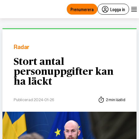
main
content
Prenumerera
Logga in
Radar
Stort antal
personuppgifter kan
ha läckt
Publicerad 2024-01-26
2 min lästid