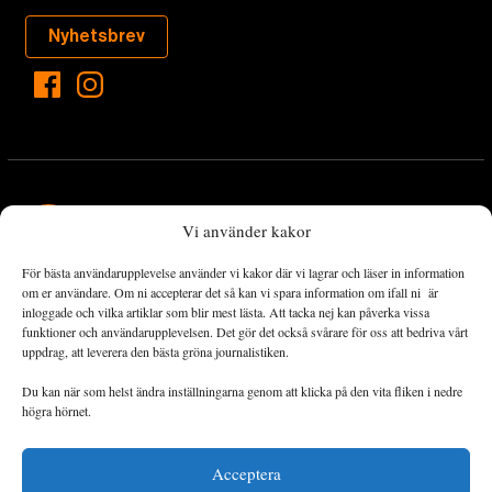
Nyhetsbrev
Vi använder kakor
För bästa användarupplevelse använder vi kakor där vi lagrar och läser in information
Landets Fria Tidning är en nyhetstidning med bred bevakning av
om er användare. Om ni accepterar det så kan vi spara information om ifall ni är
det viktigaste som händer lokalt och globalt och med fokus på
inloggade och vilka artiklar som blir mest lästa. Att tacka nej kan påverka vissa
funktioner och användarupplevelsen. Det gör det också svårare för oss att bedriva vårt
omställningsrörelsen. En omställning till ett hållbart samhälle går
uppdrag, att leverera den bästa gröna journalistiken.
både via starka och lika rättigheter för alla människor, minskade
ekonomiska och sociala klyftor, samt utrymme för allt levande att
Du kan när som helst ändra inställningarna genom att klicka på den vita fliken i nedre
utvecklas och frodas.
högra hörnet.
Acceptera