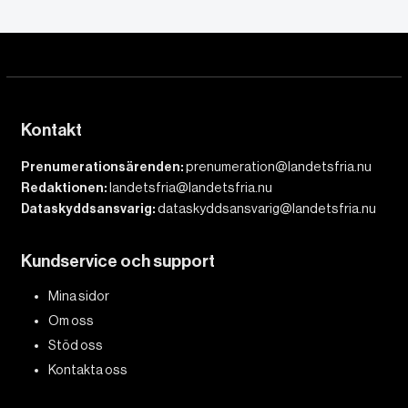
Kontakt
Prenumerationsärenden:
prenumeration@landetsfria.nu
Redaktionen:
landetsfria@landetsfria.nu
Dataskyddsansvarig:
dataskyddsansvarig@landetsfria.nu
Kundservice och support
Mina sidor
Om oss
Stöd oss
Kontakta oss