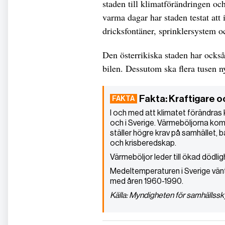
staden till klimatförändringen oc
varma dagar har staden testat att 
dricksfontäner, sprinklersystem o
Den österrikiska staden har också s
bilen. Dessutom ska flera tusen ny
Fakta: Kraftigare o
I och med att klimatet förändras 
och i Sverige. Värmeböljorna komm
ställer högre krav på samhället,
och krisberedskap.
Värmeböljor leder till ökad dödligh
Medeltemperaturen i Sverige vänt
med åren 1960-1990.
Källa: Myndigheten för samhälls