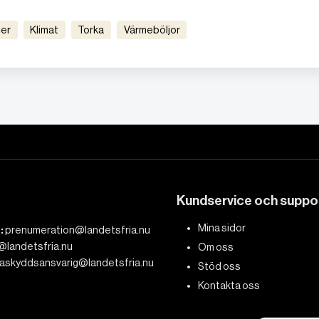
der
Klimat
Torka
värmeböljor
Kundservice och suppo
Mina sidor
:
prenumeration@landetsfria.nu
@landetsfria.nu
Om oss
askyddsansvarig@landetsfria.nu
Stöd oss
Kontakta oss