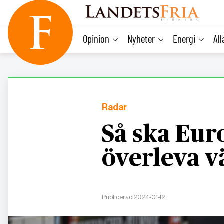
main
content
Opinion
Nyheter
Energi
Al
Radar
Så ska Eur
överleva 
Publicerad 2024-01-12