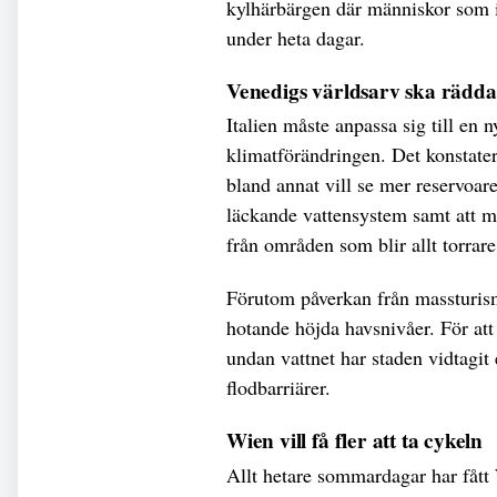
kylhärbärgen där människor som int
under heta dagar.
Venedigs världsarv ska rädda
Italien måste anpassa sig till en n
klimatförändringen. Det konstate
bland annat vill se mer reservoare
läckande vattensystem samt att man
från områden som blir allt torrare
Förutom påverkan från massturis
hotande höjda havsnivåer. För att
undan vattnet har staden vidtagit
flodbarriärer.
Wien vill få fler att ta cykeln
Allt hetare sommardagar har fått W