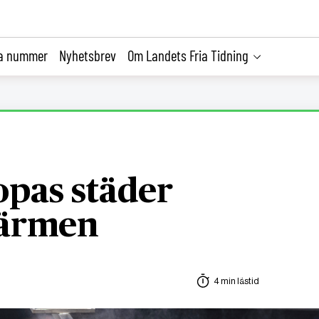
la nummer
Nyhetsbrev
Om Landets Fria Tidning
opas städer
värmen
4 min lästid