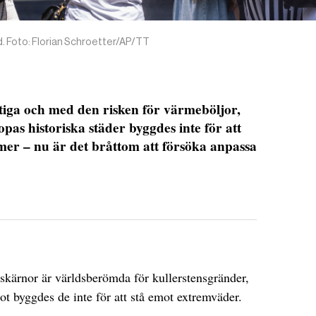
d. Foto: Florian Schroetter/AP/TT
stiga och med den risken för värmeböljor,
as historiska städer byggdes inte för att
mer – nu är det bråttom att försöka anpassa
skärnor är världsberömda för kullerstensgränder,
t byggdes de inte för att stå emot extremväder.