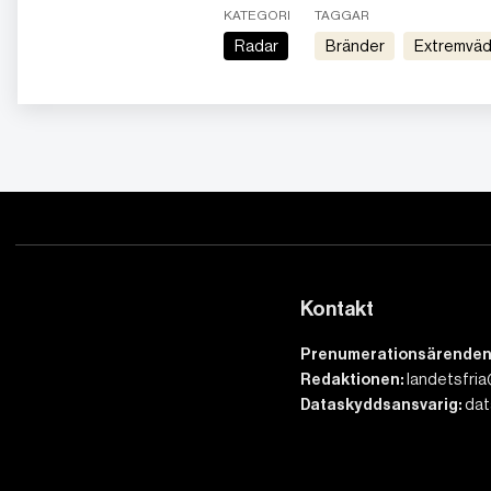
KATEGORI
TAGGAR
Radar
bränder
Extremvä
Kontakt
Prenumerationsärenden
Redaktionen:
landetsfria
Dataskyddsansvarig:
dat