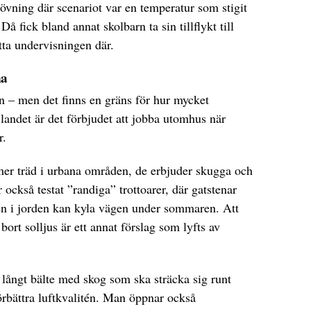
övning där scenariot var en temperatur som stigit
 Då fick bland annat skolbarn ta sin tillflykt till
ätta undervisningen där.
na
n – men det finns en gräns för hur mycket
 landet är det förbjudet att jobba utomhus när
r.
 mer träd i urbana områden, de erbjuder skugga och
 också testat ”randiga” trottoarer, där gatstenar
ten i jorden kan kyla vägen under sommaren. Att
 bort solljus är ett annat förslag som lyfts av
l långt bälte med skog som ska sträcka sig runt
förbättra luftkvalitén. Man öppnar också