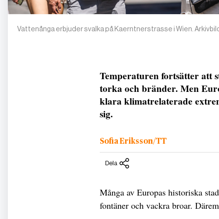
Vattenånga erbjuder svalka på Kaerntnerstrasse i Wien. Arkivbil
Temperaturen fortsätter att 
torka och bränder. Men Europ
klara klimatrelaterade extre
sig.
Sofia Eriksson/TT
Dela
Många av Europas historiska stad
fontäner och vackra broar. Däremo