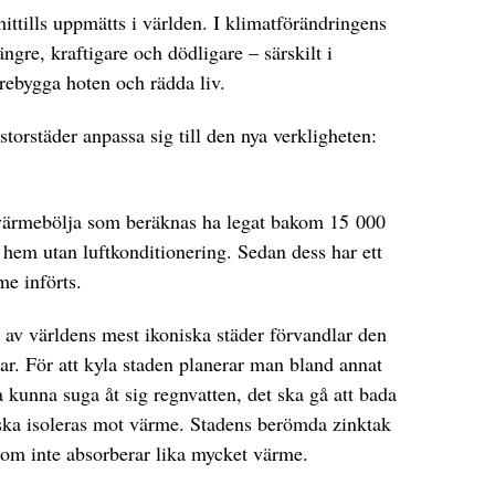
ittills uppmätts i världen. I klimatförändringens
ängre, kraftigare och dödligare – särskilt i
örebygga hoten och rädda liv.
torstäder anpassa sig till den nya verkligheten:
värmebölja som beräknas ha legat bakom 15 000
i hem utan luftkonditionering. Sedan dess har ett
me införts.
n av världens mest ikoniska städer förvandlar den
r. För att kyla staden planerar man bland annat
a kunna suga åt sig regnvatten, det ska gå att bada
 ska isoleras mot värme. Stadens berömda zinktak
 som inte absorberar lika mycket värme.