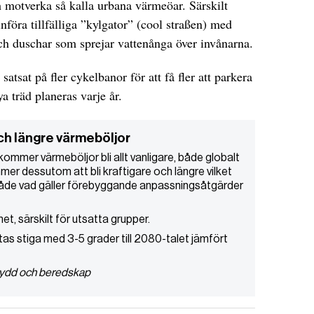
h motverka så kalla urbana värmeöar. Särskilt
införa tillfälliga ”kylgator” (cool straßen) med
ch duschar som sprejar vattenånga över invånarna.
atsat på fler cykelbanor för att få fler att parkera
a träd planeras varje år.
ch längre värmeböljor
kommer värmeböljor bli allt vanligare, både globalt
er dessutom att bli kraftigare och längre vilket
 både vad gäller förebyggande anpassningsåtgärder
et, särskilt för utsatta grupper.
as stiga med 3-5 grader till 2080-talet jämfört
skydd och beredskap