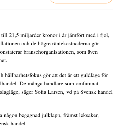
ill 21,5 miljarder kronor i år jämfört med i fjol,
nflationen och de högre räntekostnaderna gör
onstaterar branschorganisationen, som även
het.
 hållbarhetsfokus gör att det är ett guldläge för
julhandel. De många handlare som omfamnat
 slagläge, säger Sofia Larsen, vd på Svensk handel
pa någon begagnad julklapp, främst leksaker,
vensk handel.