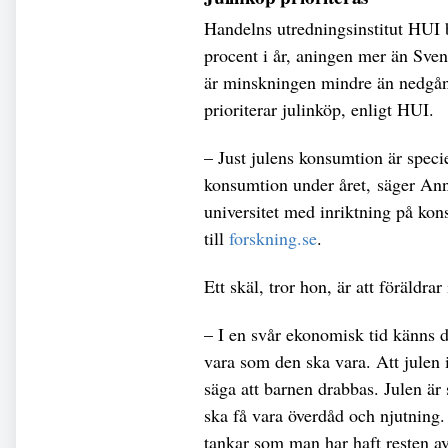
Handelns utredningsinstitut HUI 
procent i år, aningen mer än Sven
är minskningen mindre än nedgång
prioriterar julinköp, enligt HUI.
– Just julens konsumtion är specie
konsumtion under året, säger An
universitet med inriktning på ko
till
forskning.se
.
Ett skäl, tror hon, är att föräldra
– I en svår ekonomisk tid känns d
vara som den ska vara. Att julen 
säga att barnen drabbas. Julen är
ska få vara överdåd och njutning
tankar som man har haft resten a