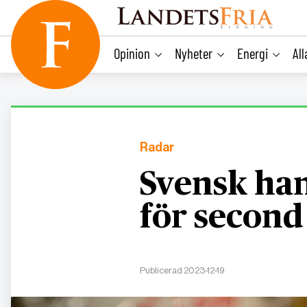
main
content
Opinion
Nyheter
Energi
Al
Radar
Svensk han
för second
Publicerad 2023-12-19