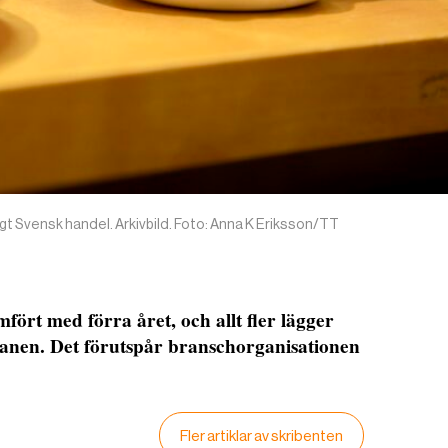
gt Svensk handel. Arkivbild. Foto: Anna K Eriksson/TT
ört med förra året, och allt fler lägger
nen. Det förutspår branschorganisationen
Fler artiklar av skribenten