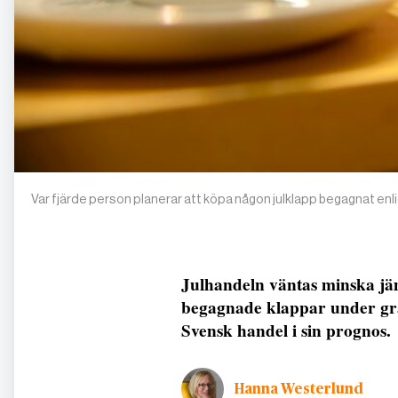
Var fjärde person planerar att köpa någon julklapp begagnat enli
Julhandeln väntas minska jämf
begagnade klappar under gra
Svensk handel i sin prognos.
Hanna Westerlund