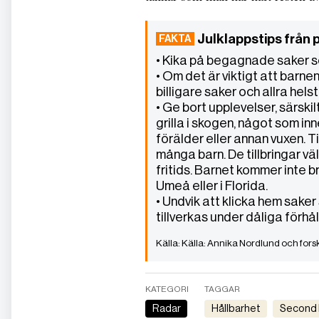
Julklappstips från
• Kika på begagnade saker s
• Om det är viktigt att barne
billigare saker och allra hel
• Ge bort upplevelser, särskilt
grilla i skogen, något som i
förälder eller annan vuxen. 
många barn. De tillbringar väl
fritids. Barnet kommer inte br
Umeå eller i Florida.
• Undvik att klicka hem sake
tillverkas under dåliga förhå
Källa: Annika Nordlund och fors
KATEGORI
TAGGAR
Radar
Hållbarhet
Second