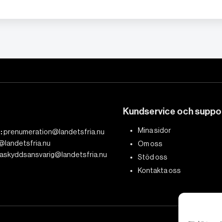
Kundservice och suppo
Mina sidor
:
prenumeration@landetsfria.nu
@landetsfria.nu
Om oss
askyddsansvarig@landetsfria.nu
Stöd oss
Kontakta oss