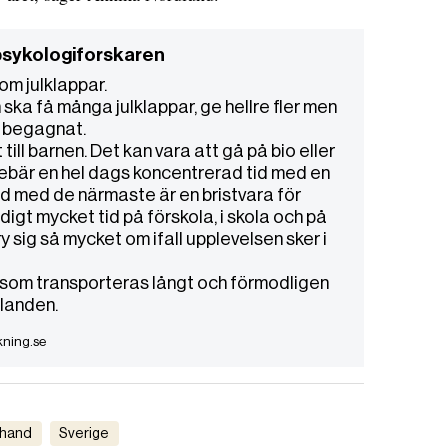
 psykologiforskaren
om julklappar.
n ska få många julklappar, ge hellre fler men
st begagnat.
 till barnen. Det kan vara att gå på bio eller
nnebär en hel dags koncentrerad tid med en
Tid med de närmaste är en bristvara för
digt mycket tid på förskola, i skola och på
y sig så mycket om ifall upplevelsen sker i
r som transporteras långt och förmodligen
llanden.
kning.se
 hand
Sverige