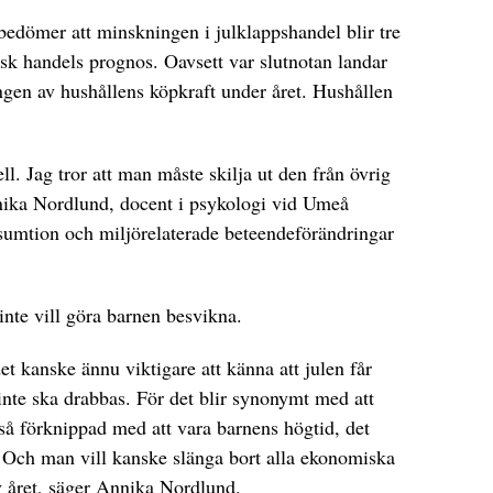
bedömer att minskningen i julklappshandel blir tre
sk handels prognos. Oavsett var slutnotan landar
en av hushållens köpkraft under året. Hushållen
ll. Jag tror att man måste skilja ut den från övrig
nika Nordlund, docent i psykologi vid Umeå
nsumtion och miljörelaterade beteendeförändringar
r inte vill göra barnen besvikna.
et kanske ännu viktigare att känna att julen får
inte ska drabbas. För det blir synonymt med att
 så förknippad med att vara barnens högtid, det
. Och man vill kanske slänga bort alla ekonomiska
v året, säger Annika Nordlund.