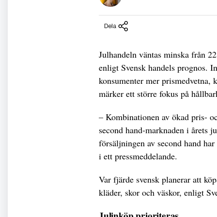
Dela
Julhandeln väntas minska från 22 t
enligt Svensk handels prognos. I
konsumenter mer prismedvetna, k
märker ett större fokus på hållbar
– Kombinationen av ökad pris- och
second hand-marknaden i årets 
försäljningen av second hand har
i ett pressmeddelande.
Var fjärde svensk planerar att kö
kläder, skor och väskor, enligt S
Julinköp prioriteras