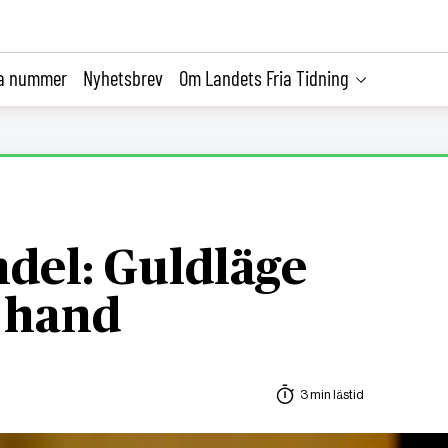
la nummer
Nyhetsbrev
Om Landets Fria Tidning
del: Guldläge
 hand
3 min lästid