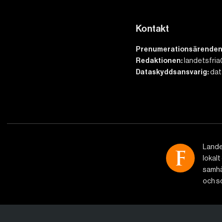
Kontakt
Prenumerationsärenden
Redaktionen:
landetsfria
Dataskyddsansvarig:
dat
Lande
lokalt
samhäl
och so