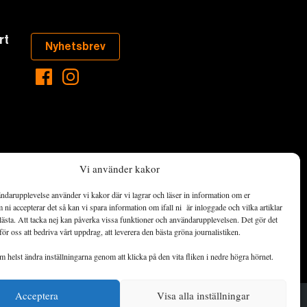
rt
Nyhetsbrev
Vi använder kakor
ndarupplevelse använder vi kakor där vi lagrar och läser in information om er
aste som händer
ni accepterar det så kan vi spara information om ifall ni är inloggade och vilka artiklar
ett hållbart
lästa. Att tacka nej kan påverka vissa funktioner och användarupplevelsen. Det gör det
för oss att bedriva vårt uppdrag, att leverera den bästa gröna journalistiken.
de ekonomiska
 helst ändra inställningarna genom att klicka på den vita fliken i nedre högra hörnet.
Acceptera
Visa alla inställningar