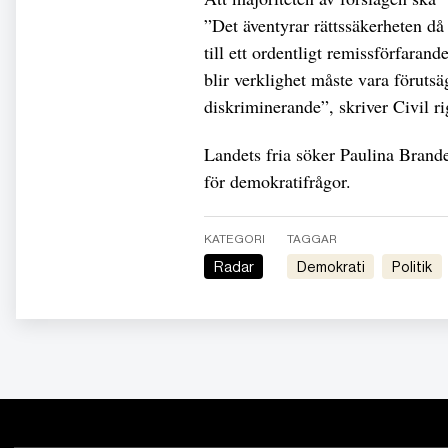
”Det äventyrar rättssäkerheten d
till ett ordentligt remissförfara
blir verklighet måste vara föruts
diskriminerande”, skriver Civil ri
Landets fria söker Paulina Brand
för demokratifrågor.
KATEGORI
TAGGAR
Radar
Demokrati
Politik