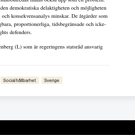
å den demokratiska delaktigheten och möjligheten
nde och konsekvensanalys minskar. De åtgärder som
ägbara, proportionerliga, tidsbegränsade och icke-
ghts defenders.
enberg (L) som är regeringens statsråd ansvarig
Social hållbarhet
Sverige