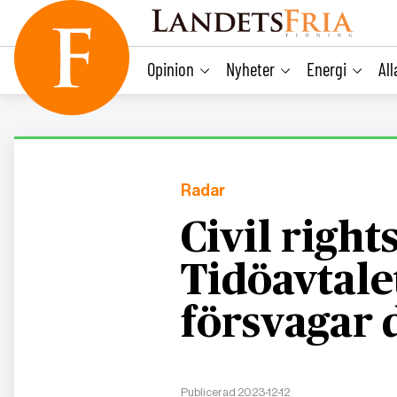
main
content
Opinion
Nyheter
Energi
Al
Radar
Civil right
Tidöavtalet
försvagar
Publicerad 2023-12-12