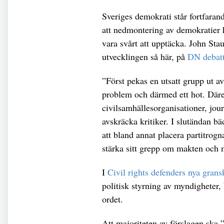
Sveriges demokrati står fortfarand
att nedmontering av demokratier hi
vara svårt att upptäcka. John Sta
utvecklingen så här, på
DN debat
”Först pekas en utsatt grupp ut av
problem och därmed ett hot. Däre
civilsamhällesorganisationer, jour
avskräcka kritiker. I slutändan b
att bland annat placera partitrogn
stärka sitt grepp om makten och 
I
Civil rights defenders nya gran
politisk styrning av myndigheter,
ordet.
Att majoriteten av förslagen ska