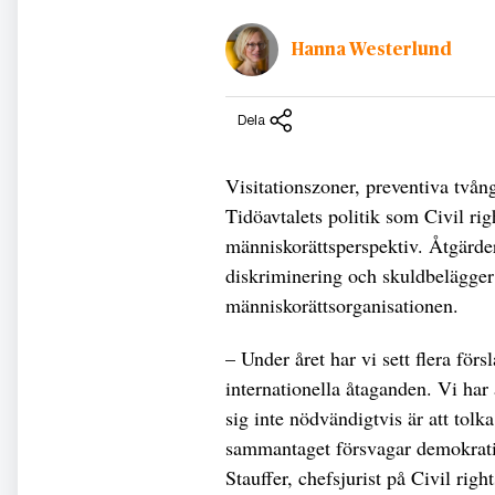
Hanna Westerlund
Dela
Visitationszoner, preventiva två
Tidöavtalets politik som Civil ri
människorättsperspektiv. Åtgärdern
diskriminering och skuldbelägge
människorättsorganisationen.
– Under året har vi sett flera för
internationella åtaganden. Vi har 
sig inte nödvändigtvis är att tol
sammantaget försvagar demokratin
Stauffer, chefsjurist på Civil right