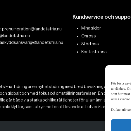
Kundservice och suppo
Mina sidor
:
prenumeration@landetsfria.nu
@landetsfria.nu
Om oss
askyddsansvarig@landetsfria.nu
Stöd oss
Kontakta oss
För bästa anvä
ts Fria Tidning är en nyhetstidning med bred bevakning av det viktig
användare. Om 
 och globalt och med fokus på omställningsrörelsen. En omställning till 
som blir mest 
också svårare 
le går både via starka och lika rättigheter för alla människor, minska
ciala klyftor, samt utrymme för allt levande att utvecklas och frodas.
Du kan när som