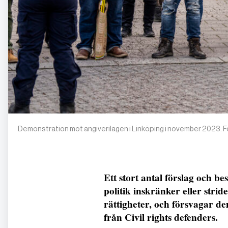
Demonstration mot angiverilagen i Linköping i november 2023. 
Ett stort antal förslag och be
politik inskränker eller stri
rättigheter, och försvagar de
från Civil rights defenders.