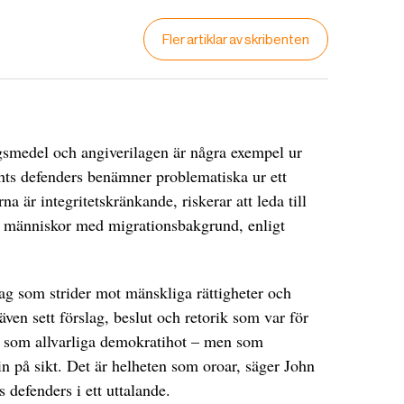
Fler artiklar av skribenten
ngsmedel och angiverilagen är några exempel ur
ghts defenders benämner problematiska ur ett
a är integritetskränkande, riskerar att leda till
r människor med migrationsbakgrund, enligt
slag som strider mot mänskliga rättigheter och
även sett förslag, beslut och retorik som var för
ka som allvarliga demokratihot – men som
 på sikt. Det är helheten som oroar, säger John
s defenders i ett uttalande.