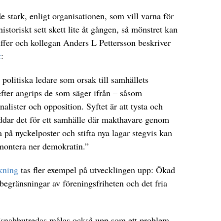
e stark, enligt organisationen, som vill varna för
storiskt sett skett lite åt gången, så mönstret kan
uffer och kollegan Anders L Pettersson beskriver
t
:
 politiska ledare som orsak till samhällets
fter angrips de som säger ifrån – såsom
nalister och opposition. Syftet är att tysta och
äddar det för ett samhälle där makthavare genom
a på nyckel­poster och stifta nya lagar stegvis kan
montera ner demokratin.”
skning
tas fler exempel på utvecklingen upp: Ökad
 begränsningar av föreningsfriheten och det fria
 ”snabbutredas målas också upp som ett problem.