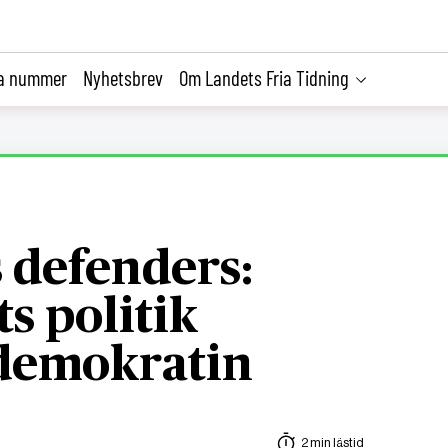
la nummer
Nyhetsbrev
Om Landets Fria Tidning
s defenders:
s politik
 demokratin
2 min lästid