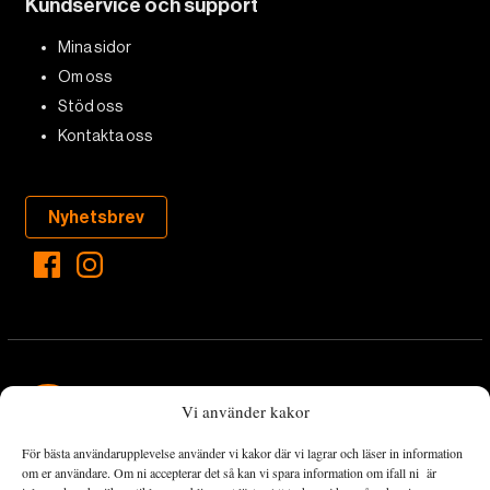
Kundservice och support
Mina sidor
Om oss
Stöd oss
Kontakta oss
Nyhetsbrev
Vi använder kakor
För bästa användarupplevelse använder vi kakor där vi lagrar och läser in information
Landets Fria Tidning är en nyhetstidning med bred bevakning av
om er användare. Om ni accepterar det så kan vi spara information om ifall ni är
det viktigaste som händer lokalt och globalt och med fokus på