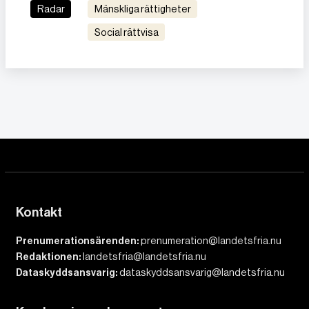
Radar
Mänskliga rättigheter
Social rättvisa
Kontakt
Prenumerationsärenden:
prenumeration@landetsfria.nu
Redaktionen:
landetsfria@landetsfria.nu
Dataskyddsansvarig:
dataskyddsansvarig@landetsfria.nu