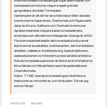
Inom minoriteten tornedalingar ingår även kväner och
lantalaiset som inte har någon koppling till det
geografiska området Tornedalen.
Gemensamt är att de har sina historiska rötter i älvdals­
kommunerna Haparanda, Övertorneå och Pajala samt
delar av Kiruna, Gällivare och Överkalix kommuner.
Språket meänkieli, tidigare kallat tornedalsfinska,
erkändes som officiellt minoritetsspråk i Sverige år 2000.
Förutom meänkieli består det tornedalska kulturarvet
bland annat av patafiske, lovikkavanten, den tornedalska
älvbåten, näbbskor, knivtillverkning, bastutraditionen,
laestadianismen och timmerhus med särskild arkitektur.
Kända tornedalska personer är bland andra författarna
Nina Vähää och Mikael Niemi samt längdskidåkaren
Charlotte Kalla.
Källor: TT/NE, Svenska tornedalingars riksförbund,
metnuoret.se, minoritet.se, och förstudien ”Då var jag
som en fånge”.
KATEGORI
TAGGAR