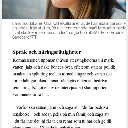
Längdskidåkaren Charlotte Kalla är en av de tornedalingar som vill
en ursäkt från staten, för att hennes modersmål förbjudits i skolor
”Det skulle vara en upprättelse“, säger hon till SVT. Foto: Fredrik
Sandberg/TT
Språk och näringsrättigheter
Kommissionen uppmanar även att rättigheterna till mark,
vatten, jakt och fiske bör ses över, eftersom statens politik
orsakat en splittring mellan tornedalingar och samer där
tornedalingar bland annat fråntagits rätten att bedriva
rennäring. Något en av de intervjuade i slutrapporten
kommenterar så här:
– Varför ska staten gå in och säga att, ”du får bedriva
renskötsel” och sedan peka på min familj och säga att
”du får inte det, ni får ta era renar som ni har och ge till
någon annan.” Vi hade ju också renar.