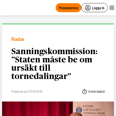
main
content
Prenumerera
Logga in
Radar
Sanningskommission:
”Staten måste be om
ursäkt till
tornedalingar”
Publicerad 2023-11-16
5 min lästid