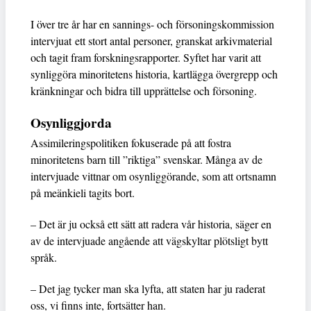
I över tre år har en sannings- och försoningskommission
intervjuat ett stort antal personer, granskat arkivmaterial
och tagit fram forsknings­rapporter. Syftet har varit att
synliggöra minoritetens historia, kartlägga övergrepp och
kränkningar och bidra till upprättelse och försoning.
Osynliggjorda
Assimileringspolitiken fokuserade på att fostra
minoritetens barn till ”riktiga” svenskar. Många av de
intervjuade vittnar om osynliggörande, som att ortsnamn
på meänkieli tagits bort.
– Det är ju också ett sätt att radera vår historia, säger en
av de intervjuade angående att vägskyltar plötsligt bytt
språk.
– Det jag tycker man ska lyfta, att staten har ju raderat
oss, vi finns inte, fortsätter han.