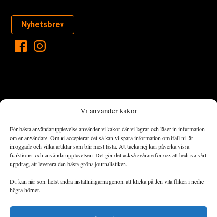
Nyhetsbrev
Vi använder kakor
För bästa användarupplevelse använder vi kakor där vi lagrar och läser in information
Landets Fria Tidning är en nyhetstidning med bred bevakning av
om er användare. Om ni accepterar det så kan vi spara information om ifall ni är
det viktigaste som händer lokalt och globalt och med fokus på
inloggade och vilka artiklar som blir mest lästa. Att tacka nej kan påverka vissa
funktioner och användarupplevelsen. Det gör det också svårare för oss att bedriva vårt
omställningsrörelsen. En omställning till ett hållbart samhälle går
uppdrag, att leverera den bästa gröna journalistiken.
både via starka och lika rättigheter för alla människor, minskade
ekonomiska och sociala klyftor, samt utrymme för allt levande att
Du kan när som helst ändra inställningarna genom att klicka på den vita fliken i nedre
utvecklas och frodas.
högra hörnet.