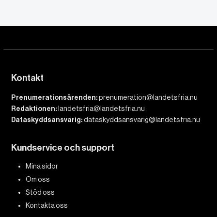
Kontakt
Prenumerationsärenden:
prenumeration@landetsfria.nu
Redaktionen:
landetsfria@landetsfria.nu
Dataskyddsansvarig:
dataskyddsansvarig@landetsfria.nu
Kundservice och support
Mina sidor
Om oss
Stöd oss
Kontakta oss