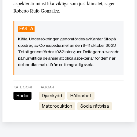
aspekter är minst lika viktiga som just klimatet, säger
Roberto Rufo Gonzalez.
Undersökningen genomfördes av Kantar Sifo på
uppdrag av Consupedia mellan den 9–11 oktober 2023.
Totalt genomfördes 1032 intervjuer. Deltagarna svarade
på hur viktiga de anser att olika aspekter är för dem när
de handlar mat utifrån en femgradig skala.
KATEGORI
TAGGAR
Radar
Djurskydd
Hållbarhet
Matproduktion
Social rättvisa