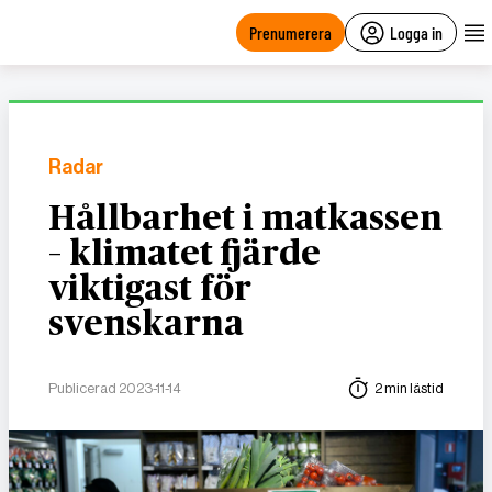
main
content
Prenumerera
Logga in
Radar
Hållbarhet i matkassen
– klimatet fjärde
viktigast för
svenskarna
Publicerad 2023-11-14
2 min lästid