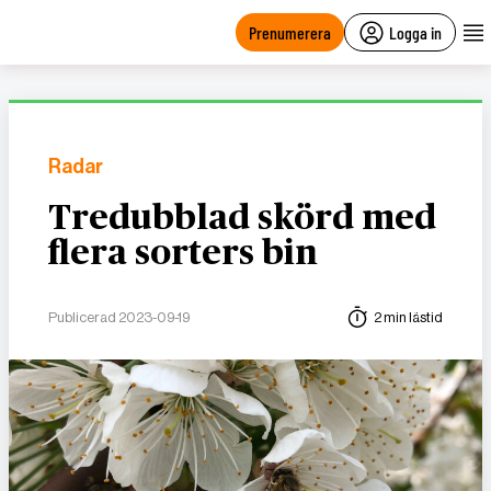
main
content
Prenumerera
Logga in
Radar
Tredubblad skörd med
flera sorters bin
Publicerad 2023-09-19
2 min lästid