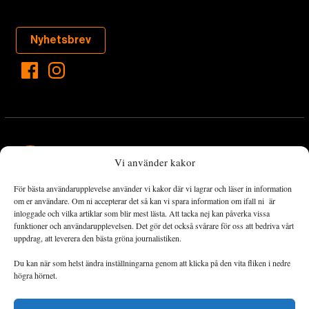
Nyhetsbrev
Vi använder kakor
För bästa användarupplevelse använder vi kakor där vi lagrar och läser in information
Landets Fria Tidning är en nyhetstidning med bred bevakning av
om er användare. Om ni accepterar det så kan vi spara information om ifall ni är
det viktigaste som händer lokalt och globalt och med fokus på
inloggade och vilka artiklar som blir mest lästa. Att tacka nej kan påverka vissa
funktioner och användarupplevelsen. Det gör det också svårare för oss att bedriva vårt
omställningsrörelsen. En omställning till ett hållbart samhälle går
uppdrag, att leverera den bästa gröna journalistiken.
både via starka och lika rättigheter för alla människor, minskade
ekonomiska och sociala klyftor, samt utrymme för allt levande att
Du kan när som helst ändra inställningarna genom att klicka på den vita fliken i nedre
utvecklas och frodas.
högra hörnet.