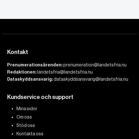
Kontakt
Prenumerationsärenden:
prenumeration@landetsfria.nu
Redaktionen:
landetsfria@landetsfria.nu
Dataskyddsansvarig:
dataskyddsansvarig@landetsfria.nu
Kundservice och support
Mina sidor
Om oss
Stöd oss
Kontakta oss