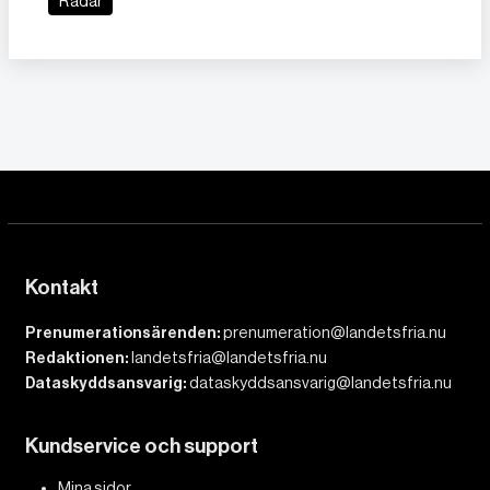
Radar
Kontakt
Prenumerationsärenden:
prenumeration@landetsfria.nu
Redaktionen:
landetsfria@landetsfria.nu
Dataskyddsansvarig:
dataskyddsansvarig@landetsfria.nu
Kundservice och support
Mina sidor