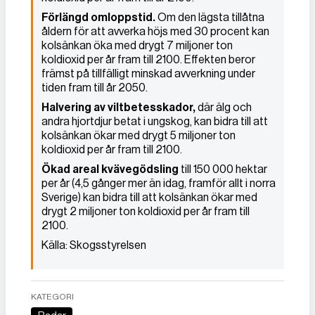
Förlängd omloppstid.
Om den lägsta tillåtna
åldern för att avverka höjs med 30 procent kan
kolsänkan öka med drygt 7 miljoner ton
koldioxid per år fram till 2100. Effekten beror
främst på tillfälligt minskad avverkning under
tiden fram till år 2050.
Halvering av viltbetesskador,
där älg och
andra hjortdjur betat i ungskog, kan bidra till att
kolsänkan ökar med drygt 5 miljoner ton
koldioxid per år fram till 2100.
Ökad areal kvävegödsling
till 150 000 hektar
per år (4,5 gånger mer än idag, framför allt i norra
Sverige) kan bidra till att kolsänkan ökar med
drygt 2 miljoner ton koldioxid per år fram till
2100.
Källa: Skogsstyrelsen
KATEGORI