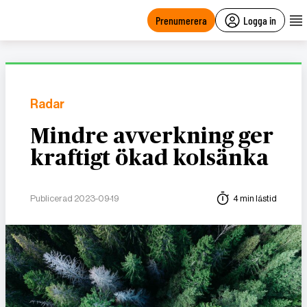
main
content
Prenumerera
Logga in
Radar
Mindre avverkning ger
kraftigt ökad kolsänka
Publicerad 2023-09-19
4 min lästid