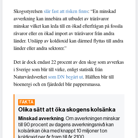
Skogsstyrelsen
slår fast att risken finns
: “En minskad
avverkning kan innebära att utbudet av träråvaror
minskar vilket kan leda till en ökad efterfrågan på fossila
råvaror eller en ökad import av träråvaror från andra
länder. Utsläpp av koldioxid kan därmed flyttas till andra
länder eller andra sektorer.”
Det är dock endast 22 procent av den skog som avverkas
i Sverige som blir till virke, enligt statistik från
Naturvårdsverket
som DN begärt ut
. Hälften blir till
bioenergi och en fjärdedel blir pappersmassa.
Olika sätt att öka skogens kolsänka
Minskad avverkning
. Om avverkningen minskar
till 90 procent av dagens avverkningsnivå kan
kolsänkan öka med knappt 10 miljoner ton
koldioxid per år fram till år 2100.