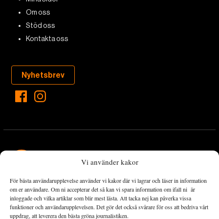
Om oss
Stöd oss
Kontakta oss
Nyhetsbrev
Vi använder kakor
För bästa användarupplevelse använder vi kakor där vi lagrar och läser in information
Landets Fria Tidning är en nyhetstidning med bred bevakning av
om er användare. Om ni accepterar det så kan vi spara information om ifall ni är
det viktigaste som händer lokalt och globalt och med fokus på
inloggade och vilka artiklar som blir mest lästa. Att tacka nej kan påverka vissa
funktioner och användarupplevelsen. Det gör det också svårare för oss att bedriva vårt
omställningsrörelsen. En omställning till ett hållbart samhälle går
uppdrag, att leverera den bästa gröna journalistiken.
både via starka och lika rättigheter för alla människor, minskade