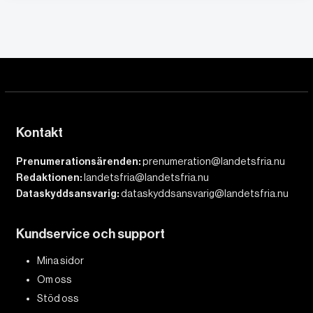
Kontakt
Prenumerationsärenden:
prenumeration@landetsfria.nu
Redaktionen:
landetsfria@landetsfria.nu
Dataskyddsansvarig:
dataskyddsansvarig@landetsfria.nu
Kundservice och support
Mina sidor
Om oss
Stöd oss