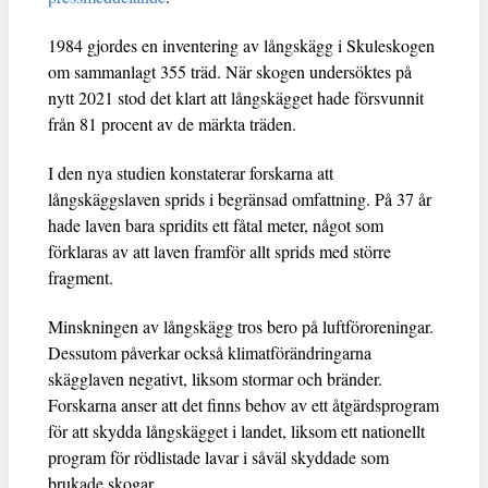
1984 gjordes en inventering av långskägg i Skuleskogen
om sammanlagt 355 träd. När skogen undersöktes på
nytt 2021 stod det klart att långskägget hade försvunnit
från 81 procent av de märkta träden.
I den nya studien konstaterar forskarna att
långskäggslaven sprids i begränsad omfattning. På 37 år
hade laven bara spridits ett fåtal meter, något som
förklaras av att laven framför allt sprids med större
fragment.
Minskningen av långskägg tros bero på luftföroreningar.
Dessutom påverkar också klimatförändringarna
skägglaven negativt, liksom stormar och bränder.
Forskarna anser att det finns behov av ett åtgärdsprogram
för att skydda långskägget i landet, liksom ett nationellt
program för rödlistade lavar i såväl skyddade som
brukade skogar.