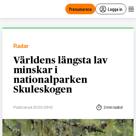
main
content
Prenumerera
Logga in
Radar
Världens längsta lav
minskar i
nationalparken
Skuleskogen
Publicerad 2023-09-12
2 min lästid