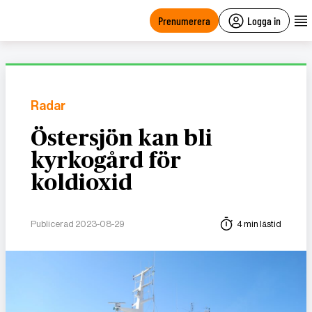
main
content
Prenumerera
Logga in
Radar
Östersjön kan bli
kyrkogård för
koldioxid
Publicerad 2023-08-29
4 min lästid