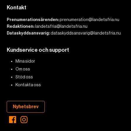
Kontakt
Prenumerationsärenden:
prenumeration@landetsfria.nu
Redaktionen:
landetsfria@landetsfria.nu
Dataskyddsansvarig:
dataskyddsansvarig@landetsfria.nu
Kundservice och support
Mina sidor
Om oss
Stöd oss
Kontakta oss
Nyhetsbrev