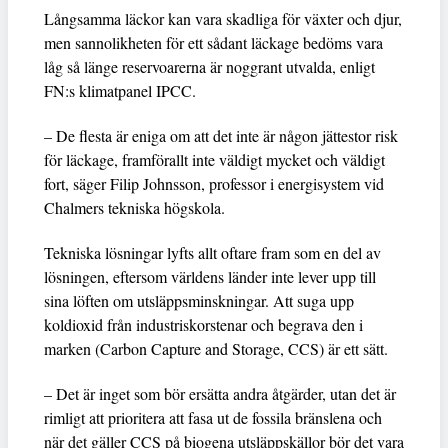
Långsamma läckor kan vara skadliga för växter och djur,
men sannolikheten för ett sådant läckage bedöms vara
låg så länge reservoarerna är noggrant utvalda, enligt
FN:s klimatpanel IPCC.
– De flesta är eniga om att det inte är någon jättestor risk
för läckage, framförallt inte väldigt mycket och väldigt
fort, säger Filip Johnsson, professor i energisystem vid
Chalmers tekniska högskola.
Tekniska lösningar lyfts allt oftare fram som en del av
lösningen, eftersom världens länder inte lever upp till
sina löften om utsläppsminskningar. Att suga upp
koldioxid från industriskorstenar och begrava den i
marken (Carbon Capture and Storage, CCS) är ett sätt.
– Det är inget som bör ersätta andra åtgärder, utan det är
rimligt att prioritera att fasa ut de fossila bränslena och
när det gäller CCS på biogena utsläppskällor bör det vara