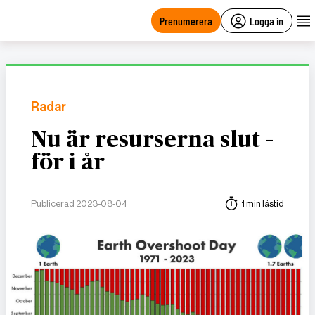
main
content
Prenumerera
Logga in
Radar
Nu är resurserna slut –
för i år
Publicerad 2023-08-04
1 min lästid