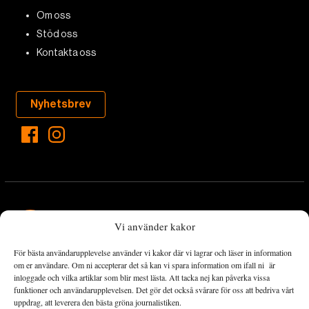
Om oss
Stöd oss
Kontakta oss
Nyhetsbrev
Vi använder kakor
För bästa användarupplevelse använder vi kakor där vi lagrar och läser in information
Landets Fria Tidning är en nyhetstidning med bred bevakning av
om er användare. Om ni accepterar det så kan vi spara information om ifall ni är
det viktigaste som händer lokalt och globalt och med fokus på
inloggade och vilka artiklar som blir mest lästa. Att tacka nej kan påverka vissa
funktioner och användarupplevelsen. Det gör det också svårare för oss att bedriva vårt
omställningsrörelsen. En omställning till ett hållbart samhälle går
uppdrag, att leverera den bästa gröna journalistiken.
både via starka och lika rättigheter för alla människor, minskade