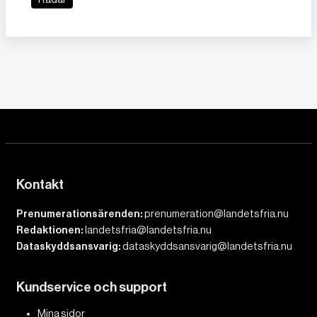
Kontakt
Prenumerationsärenden:
prenumeration@landetsfria.nu
Redaktionen:
landetsfria@landetsfria.nu
Dataskyddsansvarig:
dataskyddsansvarig@landetsfria.nu
Kundservice och support
Mina sidor