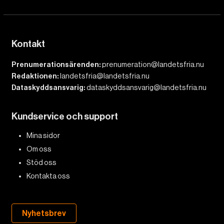
Kontakt
Prenumerationsärenden:
prenumeration@landetsfria.nu
Redaktionen:
landetsfria@landetsfria.nu
Dataskyddsansvarig:
dataskyddsansvarig@landetsfria.nu
Kundservice och support
Mina sidor
Om oss
Stöd oss
Kontakta oss
Nyhetsbrev