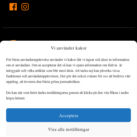
Vi använder kakor
För bästa användarupplevelse använder vi kakor där vi lagrar och läser in information
Landets Fria Tidning är en nyhetstidning med bred bevakning av
om er användare. Om ni accepterar det så kan vi spara information om ifall ni är
det viktigaste som händer lokalt och globalt och med fokus på
inloggade och vilka artiklar som blir mest lästa. Att tacka nej kan påverka vissa
funktioner och användarupplevelsen. Det gör det också svårare för oss att bedriva vårt
omställningsrörelsen. En omställning till ett hållbart samhälle går
uppdrag, att leverera den bästa gröna journalistiken.
både via starka och lika rättigheter för alla människor, minskade
ekonomiska och sociala klyftor, samt utrymme för allt levande att
Du kan när som helst ändra inställningarna genom att klicka på den vita fliken i nedre
utvecklas och frodas.
högra hörnet.
Acceptera
Personuppgiftsbehandling och cookies
Sidkarta
Visa alla inställningar
© 2014–2026 Landets Fria