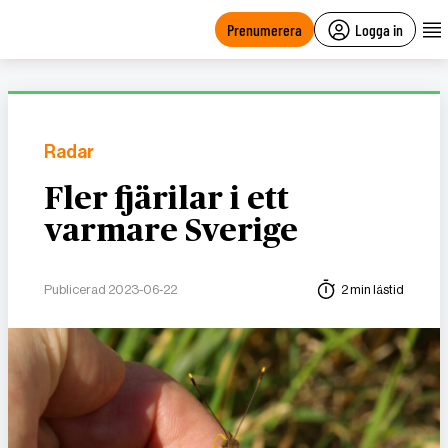
main
content
Prenumerera
Logga in
Radar
Fler fjärilar i ett
varmare Sverige
Publicerad 2023-06-22
2 min lästid