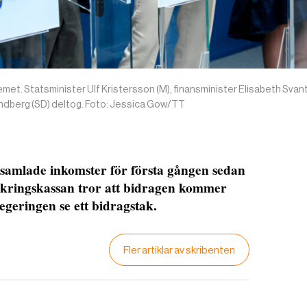
emet. Statsminister Ulf Kristersson (M), finansminister Elisabeth Svan
Lindberg (SD) deltog. Foto: Jessica Gow/TT
samlade inkomster för första gången sedan
rsäkringskassan tror att bidragen kommer
regeringen se ett bidragstak.
Fler artiklar av skribenten