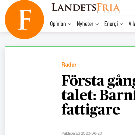
main
content
Opinion
Nyheter
Energi
Al
Radar
Första gån
talet: Barn
fattigare
Publicerad 2023-06-20