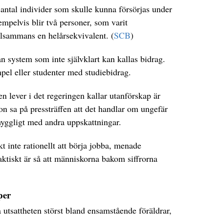
antal individer som skulle kunna försörjas under
xempelvis blir två personer, som varit
tillsammans en helårsekvivalent. (
SCB
)
ån system som inte självklart kan kallas bidrag.
pel eller studenter med studiebidrag.
 lever i det regeringen kallar utanförskap är
on sa på pressträffen att det handlar om ungefär
yggligt med andra uppskattningar.
t inte rationellt att börja jobba, menade
faktiskt är så att människorna bakom siffrorna
per
utsattheten störst bland ensamstående föräldrar,