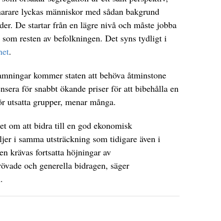
narare lyckas människor med sådan bakgrund
der. De startar från en lägre nivå och måste jobba
som resten av befolkningen. Det syns tydligt i
het
.
ramningar kommer staten att behöva åtminstone
sera för snabbt ökande priser för att bibehålla en
ör utsatta grupper, menar många.
et om att bidra till en god ekonomisk
ljer i samma utsträckning som tidigare även i
n krävas fortsatta höjningar av
rövade och generella bidragen, säger
.