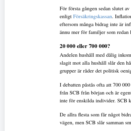
För första gången sedan slutet av
enligt
Försäkringskassan
. Inflati
eftersom många bidrag inte är in
ännu mer för familjer som redan 
20 000 eller 700 000?
Andelen hushåll med dålig inkoms
slagit mot alla hushåll slår den 
grupper är råder det politisk oen
I debatten påstås ofta att 700 00
från SCB från början och är egentl
inte för enskilda individer. SCB k
De allra flesta som får något bidra
vägen, men SCB slår samman småde