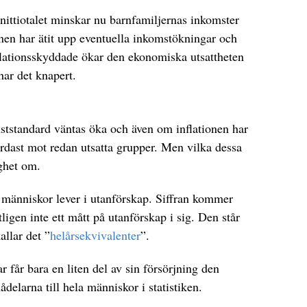
 nittiotalet minskar nu barnfamiljernas inkomster
onen har ätit upp eventuella inkomstökningar och
flationsskyddade ökar den ekonomiska utsattheten
har det knapert.
tstandard väntas öka och även om inflationen har
hårdast mot redan utsatta grupper. Men vilka dessa
ighet om.
0 människor lever i utanförskap. Siffran kommer
igen inte ett mått på utanförskap i sig. Den står
allar det ”
helårsekvivalenter
”.
r får bara en liten del av sin försörjning den
larna till hela människor i statistiken.