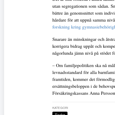
utan segregationen som sådan. S
bättre än genomsnittet som indivi
hårdare för att uppnå samma nivå 
forskning kring gymnasiebehörig
Snarare än minskningar och åtst
korrigera bidrag uppåt och kompen
någorlunda jämn nivå på stödet f
– Om familjepolitiken ska nå mål
levnadsstandard för alla barnfami
framtiden, kommer det förmodlige
ersättningsbeloppen i de behovsp
Försäkringskassans Anna Persson
KATEGORI
Radar