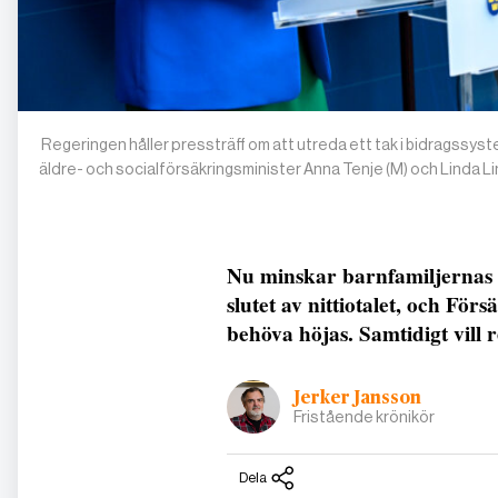
Regeringen håller pressträff om att utreda ett tak i bidragssyst
äldre- och socialförsäkringsminister Anna Tenje (M) och Linda 
Nu minskar barnfamiljernas 
slutet av nittiotalet, och Fö
behöva höjas. Samtidigt vill 
Jerker Jansson
Fristående krönikör
Dela