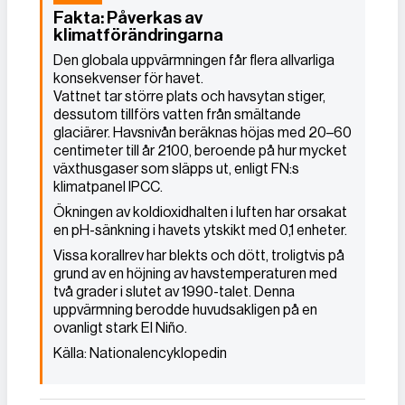
Fakta: Påverkas av
klimatförändringarna
Den globala uppvärmningen får flera allvarliga
konsekvenser för havet.
Vattnet tar större plats och havsytan stiger,
dessutom tillförs vatten från smältande
glaciärer. Havsnivån beräknas höjas med 20–60
centimeter till år 2100, beroende på hur mycket
växthusgaser som släpps ut, enligt FN:s
klimatpanel IPCC.
Ökningen av koldioxidhalten i luften har orsakat
en pH-sänkning i havets ytskikt med 0,1 enheter.
Vissa korallrev har blekts och dött, troligtvis på
grund av en höjning av havstemperaturen med
två grader i slutet av 1990-talet. Denna
uppvärmning berodde huvudsakligen på en
ovanligt stark El Niño.
Källa: Nationalencyklopedin