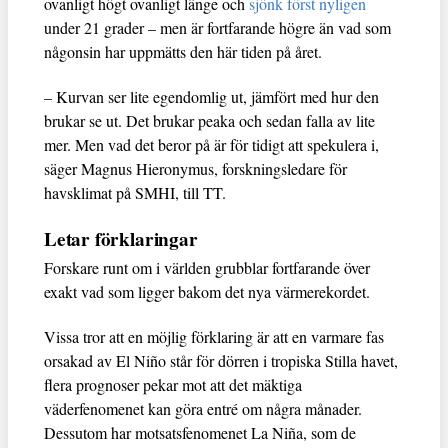
ovanligt högt ovanligt länge och
sjönk först nyligen
under 21 grader – men är fortfarande högre än vad som
någonsin har uppmätts den här tiden på året.
– Kurvan ser lite egendomlig ut, jämfört med hur den
brukar se ut. Det brukar peaka och sedan falla av lite
mer. Men vad det beror på är för tidigt att spekulera i,
säger Magnus Hieronymus, forskningsledare för
havsklimat på SMHI, till TT.
Letar förklaringar
Forskare runt om i världen grubblar fortfarande över
exakt vad som ligger bakom det nya värmerekordet.
Vissa tror att en möjlig förklaring är att en varmare fas
orsakad av El Niño står för dörren i tropiska Stilla havet,
flera prognoser pekar mot att det mäktiga
väderfenomenet kan göra entré om några månader.
Dessutom har motsatsfenomenet La Niña, som de