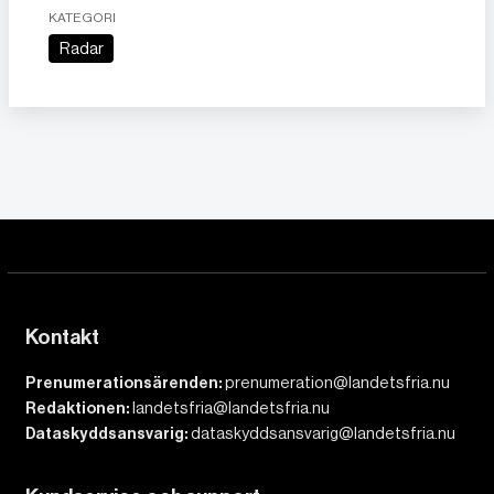
KATEGORI
Radar
Kontakt
Prenumerationsärenden:
prenumeration@landetsfria.nu
Redaktionen:
landetsfria@landetsfria.nu
Dataskyddsansvarig:
dataskyddsansvarig@landetsfria.nu