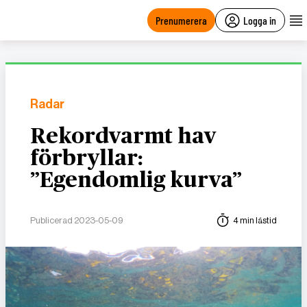
main
content
Prenumerera
Logga in
Radar
Rekordvarmt hav
förbryllar:
”Egendomlig kurva”
Publicerad 2023-05-09
4 min lästid