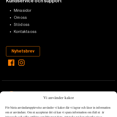
Kundservice och support
Mina sidor
Om oss
Stöd oss
Kontakta oss
Nyhetsbrev
Vi använder kakor
För bästa användarupplevelse använder vi kakor där vi lagrar och läser in information
Landets Fria Tidning är en nyhetstidning med bred bevakning av
om er användare. Om ni accepterar det så kan vi spara information om ifall ni är
det viktigaste som händer lokalt och globalt och med fokus på
inloggade och vilka artiklar som blir mest lästa. Att tacka nej kan påverka vissa