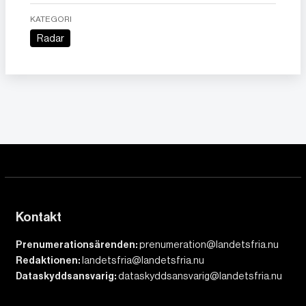
KATEGORI
Radar
Kontakt
Prenumerationsärenden:
prenumeration@landetsfria.nu
Redaktionen:
landetsfria@landetsfria.nu
Dataskyddsansvarig:
dataskyddsansvarig@landetsfria.nu