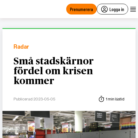
main
content
Prenumerera
Logga in
Radar
Små stadskärnor
fördel om krisen
kommer
Publicerad 2023-05-05
1 min lästid