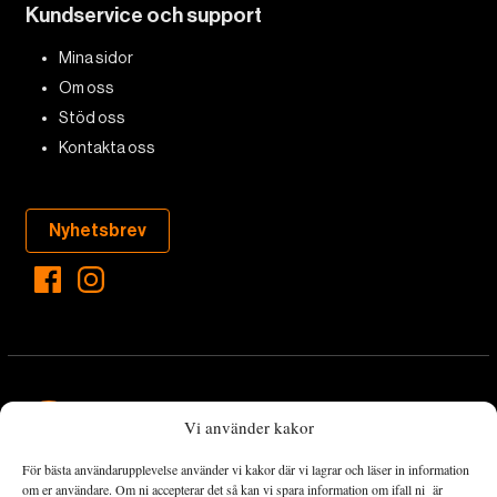
Kundservice och support
Mina sidor
Om oss
Stöd oss
Kontakta oss
Nyhetsbrev
Vi använder kakor
För bästa användarupplevelse använder vi kakor där vi lagrar och läser in information
Landets Fria Tidning är en nyhetstidning med bred bevakning av
om er användare. Om ni accepterar det så kan vi spara information om ifall ni är