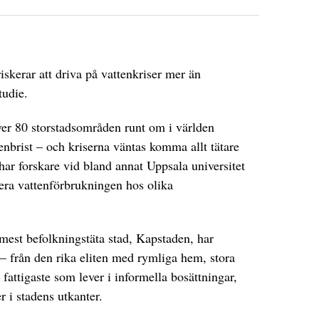
riskerar att driva på vattenkriser mer än
tudie.
ver 80 storstadsområden runt om i världen
enbrist – och kriserna väntas komma allt tätare
ar forskare vid bland annat Uppsala universitet
sera vattenförbrukningen hos olika
 mest befolkningstäta stad, Kapstaden, har
 – från den rika eliten med rymliga hem, stora
a fattigaste som lever i informella bosättningar,
r i stadens utkanter.