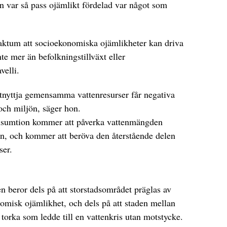
n var så pass ojämlikt fördelad var något som
aktum att socioekonomiska ojämlikheter kan driva
te mer än befolkningstillväxt eller
velli.
erutnyttja gemensamma vattenresurser får negativa
och miljön, säger hon.
konsumtion kommer att påverka vattenmängden
en, och kommer att beröva den återstående delen
ser.
n beror dels på att storstadsområdet präglas av
omisk ojämlikhet, och dels på att staden mellan
orka som ledde till en vattenkris utan motstycke.