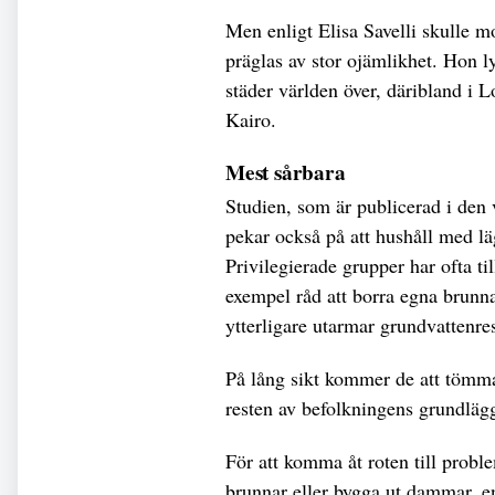
Men enligt Elisa Savelli skulle 
präglas av stor ojämlikhet. Hon ly
städer världen över, däribland i
Kairo.
Mest sårbara
Studien, som är publicerad i den v
pekar också på att hushåll med lä
Privilegierade grupper har ofta til
exempel råd att borra egna brunnar 
ytterligare utarmar grundvattenre
På lång sikt kommer de att tömma
resten av befolkningens grundläg
För att komma åt roten till probl
brunnar eller bygga ut dammar, en