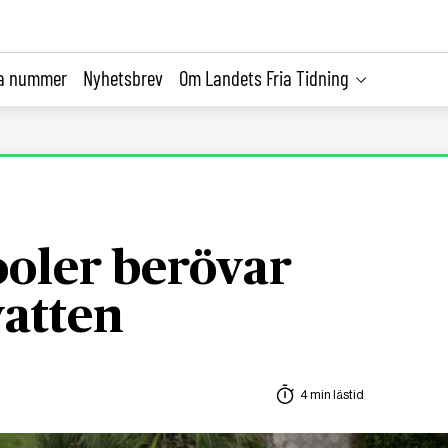
la nummer
Nyhetsbrev
Om Landets Fria Tidning
ooler berövar
vatten
4 min lästid