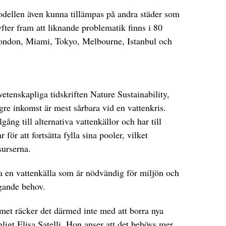
modellen även kunna tillämpas på andra städer som
fter fram att liknande problematik finns i 80
 London, Miami, Tokyo, Melbourne, Istanbul och
etenskapliga tidskriften Nature Sustainability,
gre inkomst är mest sårbara vid en vattenkris.
lgång till alternativa vattenkällor och har till
för att fortsätta fylla sina pooler, vilket
surserna.
 en vattenkälla som är nödvändig för miljön och
gande behov.
emet räcker det därmed inte med att borra nya
ligt Elisa Satelli. Hon anser att det behövs mer