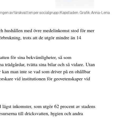
ngen av färskvatten per socialgrupp i Kapstaden. Grafik: Anna-Lena
 och hushållen med övre medelinkomst stod för mer
örbrukning, trots att de utgör mindre än 14
vatten för sina bekvämligheter, så som
a trädgårdar, tvätta sina bilar och så vidare. Utan
er kan man inte se vad som driver på en ohållbar
orskare vid institutionen för geovetenskaper vid
lägst inkomster, som utgör 62 procent av stadens
surserna till dricksvatten, hygien och andra