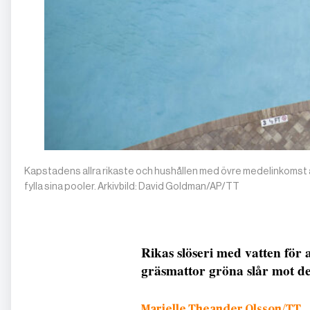
Kapstadens allra rikaste och hushållen med övre medelinkomst a
fylla sina pooler. Arkivbild: David Goldman/AP/TT
Rikas slöseri med vatten för a
gräsmattor gröna slår mot de 
Marielle Theander Olsson/TT