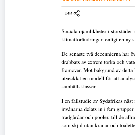
Dela
Sociala ojämlikheter i storstäder 
klimatförändringar, enligt en ny s
De senaste två decennierna har ö
drabbats av extrem torka och vatt
framöver. Mot bakgrund av detta h
utvecklat en modell för att analy
samhällsklasser.
I en fallstudie av Sydafrikas näst
invånarna delats in i fem grupper
trädgårdar och pooler, till de allr
som skjul utan kranar och toalette