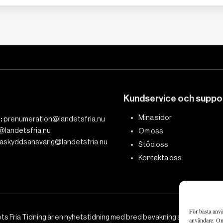
Kundservice och suppo
Mina sidor
:
prenumeration@landetsfria.nu
@landetsfria.nu
Om oss
askyddsansvarig@landetsfria.nu
Stöd oss
Kontakta oss
För bästa anvä
ts Fria Tidning är en nyhetstidning med bred bevakning av det viktig
användare. Om 