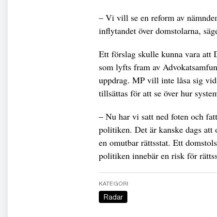
– Vi vill se en reform av nämnde
inflytandet över domstolarna, säg
Ett förslag skulle kunna vara at
som lyfts fram av Advokatsamfunde
uppdrag. MP vill inte låsa sig vid
tillsättas för att se över hur syst
– Nu har vi satt ned foten och fat
politiken. Det är kanske dags att 
en omutbar rättsstat. Ett domstol
politiken innebär en risk för rätt
KATEGORI
Radar