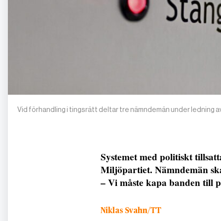
Vid förhandling i tingsrätt deltar tre nämndemän under ledning 
Systemet med politiskt tills
Miljöpartiet. Nämndemän ska u
– Vi måste kapa banden till p
Niklas Svahn/TT