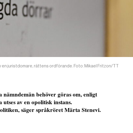
av en juristdomare, rättens ordförande. Foto: Mikael Fritzon/TT
atta nämndemän behöver göras om, enligt
tses av en opolitisk instans.
olitiken, säger språkröret Märta Stenevi.