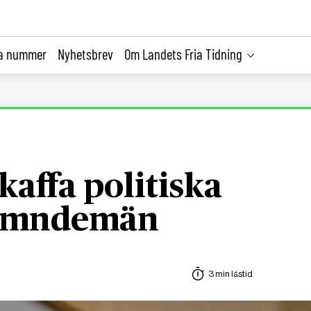
la nummer
Nyhetsbrev
Om Landets Fria Tidning
kaffa politiska
 nämndemän
3 min lästid