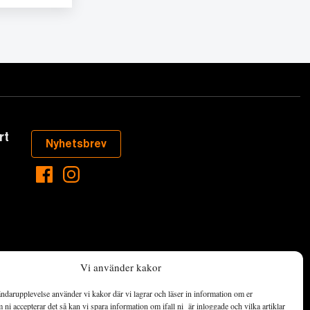
rt
Nyhetsbrev
Vi använder kakor
ndarupplevelse använder vi kakor där vi lagrar och läser in information om er
aste som händer
ni accepterar det så kan vi spara information om ifall ni är inloggade och vilka artiklar