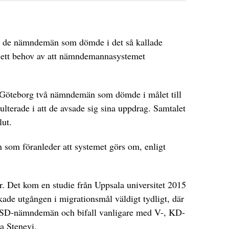
ng de nämndemän som dömde i det så kallade
t ett behov av att nämndemannasystemet
 Göteborg två nämndemän som dömde i målet till
ulterade i att de avsade sig sina uppdrag. Samtalet
lut.
 som föranleder att systemet görs om, enligt
ner. Det kom en studie från Uppsala universitet 2015
rkade utgången i migrationsmål väldigt tydligt, där
 SD-nämndemän och bifall vanligare med V-, KD-
a Stenevi.