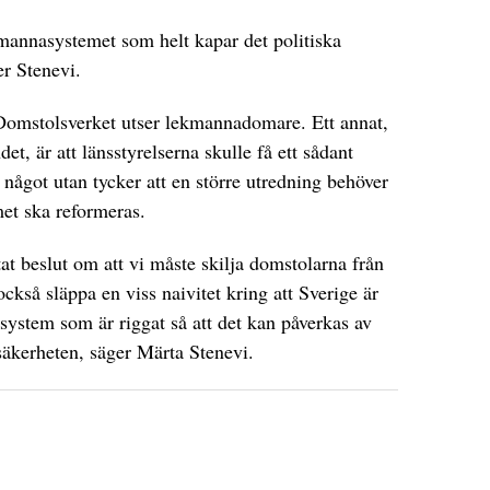
mannasystemet som helt kapar det politiska
er Stenevi.
t Domstolsverket utser lekmannadomare. Ett annat,
t, är att länsstyrelserna skulle få ett sådant
 något utan tycker att en större utredning behöver
emet ska reformeras.
tat beslut om att vi måste skilja domstolarna från
också släppa en viss naivitet kring att Sverige är
ssystem som är riggat så att det kan påverkas av
ssäkerheten, säger Märta Stenevi.