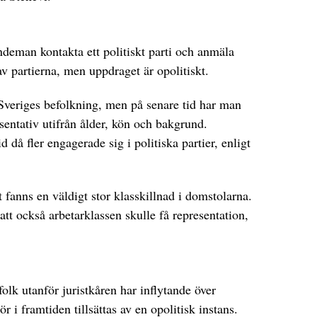
deman kontakta ett politiskt parti och anmäla
v partierna, men uppdraget är opolitiskt.
eriges befolkning, men på senare tid har man
resentativ utifrån ålder, kön och bakgrund.
d då fler engagerade sig i politiska partier, enligt
et fanns en väldigt stor klasskillnad i domstolarna.
tt också arbetarklassen skulle få representation,
folk utanför juristkåren har inflytande över
i framtiden tillsättas av en opolitisk instans.