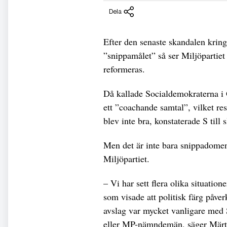
Dela
Efter den senaste skandalen kri
”snippamålet” så ser Miljöpartie
reformeras.
Då kallade Socialdemokraterna i
ett ”coachande samtal”, vilket res
blev inte bra, konstaterade S till s
Men det är inte bara snippadomen
Miljöpartiet.
– Vi har sett flera olika situatio
som visade att politisk färg påve
avslag var mycket vanligare med
eller MP-nämndemän, säger Märt