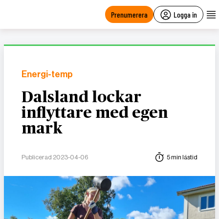
main
content
Prenumerera
Logga in
Energi-temp
Dalsland lockar
inflyttare med egen
mark
Publicerad 2023-04-06
5 min lästid