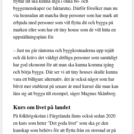
flyttar dit ska kunna ingå i olika bo- och
byggemenskaper (se faktaruta). Därför försöker man nu
via hemsidan att matcha ihop personer som har mark att
erbjuda med personer som vill flytta dit och bygga på
marken eller som har ett tiny house som de vill hitta en
uppställningsplats för.
– Just nu går räntorna och byggkostnaderna upp rejält
och då krävs det väldigt driftiga personer som samtidigt
har god ekonomi för att man ska kunna komma igång
och börja bygga. Där ser vi att tiny houses skulle kunna
vara ett billigare alternativ, det är också något som har
blivit mer etablerat på senare år med kurser där man kan
lära sig att bygga till exempel, säger Magnus Skånberg.
Kurs om livet på landet
På folkhögskolan i Färgelanda finns också sedan 2020
en kurs som heter ”Det goda livet” som ska ge den
kunskap som behövs för att flytta från en storstad ut på