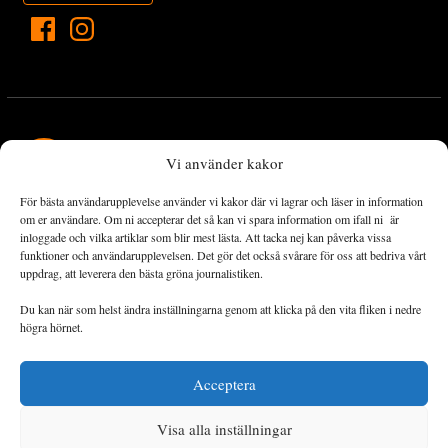
Vi använder kakor
För bästa användarupplevelse använder vi kakor där vi lagrar och läser in information
Landets Fria Tidning är en nyhetstidning med bred bevakning av
om er användare. Om ni accepterar det så kan vi spara information om ifall ni är
det viktigaste som händer lokalt och globalt och med fokus på
inloggade och vilka artiklar som blir mest lästa. Att tacka nej kan påverka vissa
funktioner och användarupplevelsen. Det gör det också svårare för oss att bedriva vårt
omställningsrörelsen. En omställning till ett hållbart samhälle går
uppdrag, att leverera den bästa gröna journalistiken.
både via starka och lika rättigheter för alla människor, minskade
ekonomiska och sociala klyftor, samt utrymme för allt levande att
Du kan när som helst ändra inställningarna genom att klicka på den vita fliken i nedre
utvecklas och frodas.
högra hörnet.
Acceptera
Personuppgiftsbehandling och cookies
Sidkarta
Visa alla inställningar