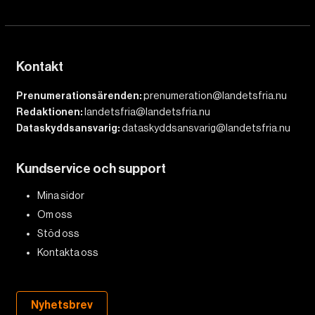
Kontakt
Prenumerationsärenden:
prenumeration@landetsfria.nu
Redaktionen:
landetsfria@landetsfria.nu
Dataskyddsansvarig:
dataskyddsansvarig@landetsfria.nu
Kundservice och support
Mina sidor
Om oss
Stöd oss
Kontakta oss
Nyhetsbrev