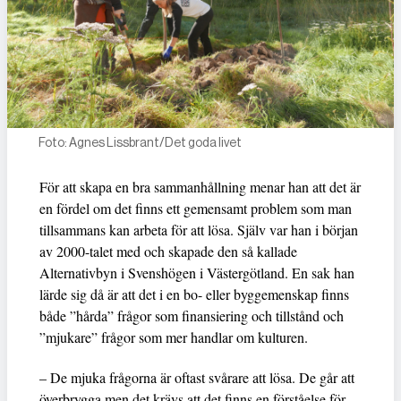
Foto: Agnes Lissbrant/Det goda livet
För att skapa en bra sammanhållning menar han att det är
en fördel om det finns ett gemensamt problem som man
tillsammans kan arbeta för att lösa. Själv var han i början
av 2000-talet med och skapade den så kallade
Alternativbyn i Svenshögen i Västergötland. En sak han
lärde sig då är att det i en bo- eller byggemenskap finns
både ”hårda” frågor som finansiering och tillstånd och
”mjukare” frågor som mer handlar om kulturen.
– De mjuka frågorna är oftast svårare att lösa. De går att
överbrygga men det krävs att det finns en förståelse för