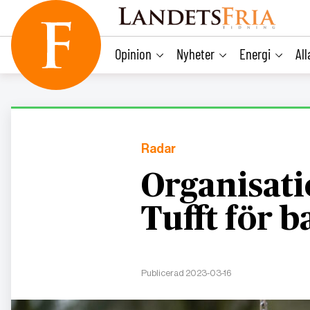
main
content
Opinion
Nyheter
Energi
Al
Radar
Organisati
Tufft för 
Publicerad 2023-03-16