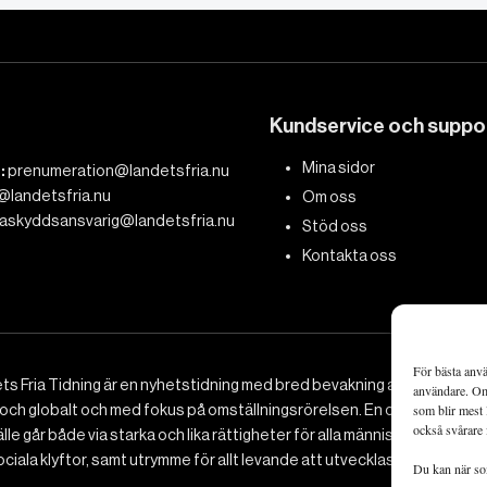
Kundservice och suppo
Mina sidor
:
prenumeration@landetsfria.nu
@landetsfria.nu
Om oss
askyddsansvarig@landetsfria.nu
Stöd oss
Kontakta oss
För bästa anvä
ts Fria Tidning är en nyhetstidning med bred bevakning av det viktig
användare. Om 
 och globalt och med fokus på omställningsrörelsen. En omställning till 
som blir mest 
också svårare 
le går både via starka och lika rättigheter för alla människor, minska
ciala klyftor, samt utrymme för allt levande att utvecklas och frodas.
Du kan när som