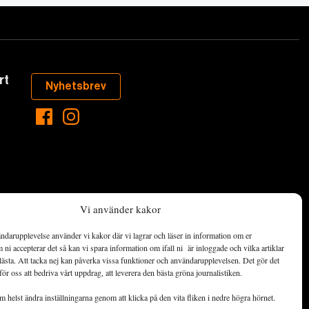
rt
Nyhetsbrev
Vi använder kakor
ndarupplevelse använder vi kakor där vi lagrar och läser in information om er
aste som händer
ni accepterar det så kan vi spara information om ifall ni är inloggade och vilka artiklar
ett hållbart
lästa. Att tacka nej kan påverka vissa funktioner och användarupplevelsen. Det gör det
för oss att bedriva vårt uppdrag, att leverera den bästa gröna journalistiken.
de ekonomiska
 helst ändra inställningarna genom att klicka på den vita fliken i nedre högra hörnet.