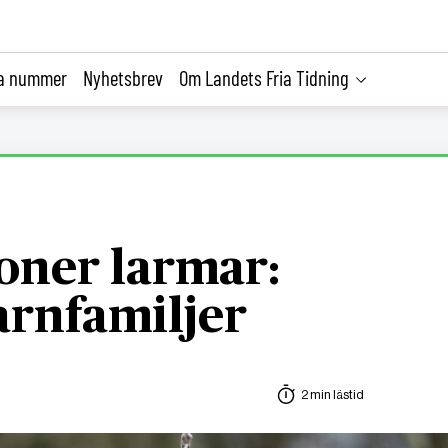
la nummer
Nyhetsbrev
Om Landets Fria Tidning
oner larmar:
barnfamiljer
2 min lästid