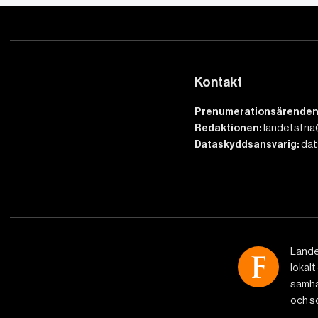
Kontakt
Prenumerationsärenden
Redaktionen:
landetsfria
Dataskyddsansvarig:
dat
Lande
lokalt
samhäl
och so