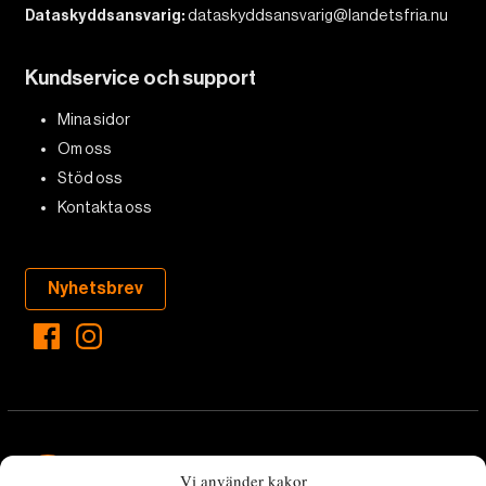
Dataskyddsansvarig:
dataskyddsansvarig@landetsfria.nu
Kundservice och support
Mina sidor
Om oss
Stöd oss
Kontakta oss
Nyhetsbrev
Vi använder kakor