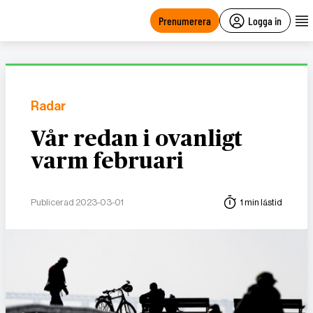
main
content
Prenumerera
Logga in
Radar
Vår redan i ovanligt
varm februari
Publicerad 2023-03-01
1 min lästid