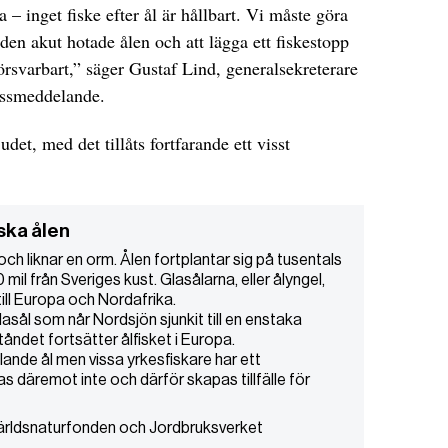
 – inget fiske efter ål är hållbart. Vi måste göra
v den akut hotade ålen och att lägga ett fiskestopp
försvarbart,” säger Gustaf Lind, generalsekreterare
essmeddelande.
judet, med det tillåts fortfarande ett visst
ska ålen
ch liknar en orm. Ålen fortplantar sig på tusentals
il från Sveriges kust. Glasålarna, eller ålyngel,
ll Europa och Nordafrika.
ål som når Nordsjön sjunkit till en enstaka
ndet fortsätter ålfisket i Europa.
llande ål men vissa yrkesfiskare har ett
s däremot inte och därför skapas tillfälle för
Världsnaturfonden och Jordbruksverket