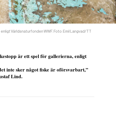
na, enligt Världsnaturfonden WWF. Foto: Emil Langvad/TT
kestopp är ett spel för gallerierna, enligt
det inte sker något fiske är oförsvarbart,”
staf Lind.