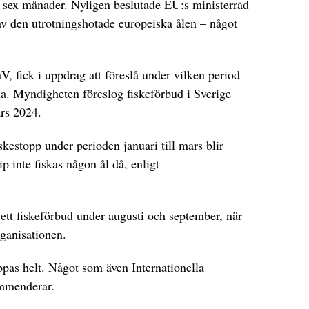
l sex månader. Nyligen beslutade EU:s ministerråd
av den utrotningshotade europeiska ålen – något
, fick i uppdrag att föreslå under vilken period
la. Myndigheten föreslog fiskeförbud i Sverige
rs 2024.
skestopp under perioden januari till mars blir
ip inte fiskas någon ål då, enligt
d ett fiskeförbud under augusti och september, när
ganisationen.
ppas helt. Något som även Internationella
ommenderar.