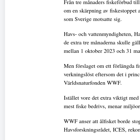
Från tre månaders fiskeförbud til
om en skärpning av fiskestoppet 
som Sverige motsatte sig.
Havs- och vattenmyndigheten, HaV
de extra tre månaderna skulle gäl
mellan 1 oktober 2023 och 31 ma
Men förslaget om ett förlängda fi
verkningslöst eftersom det i princ
Världsnaturfonden WWF.
Istället vore det extra viktigt me
mest fiske bedrivs, menar miljöor
WWF anser att ålfisket borde sto
Havsforskningsrådet, ICES, rek