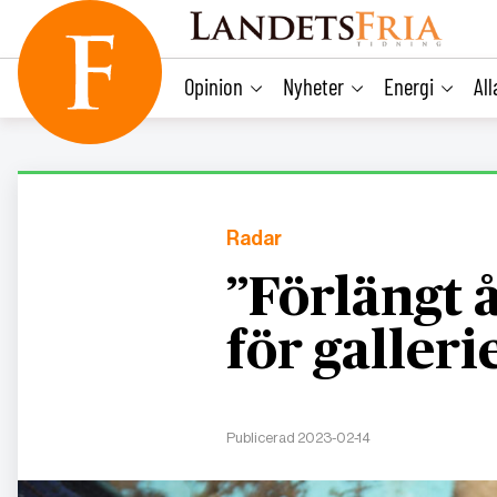
main
content
Opinion
Nyheter
Energi
Al
Radar
”Förlängt 
för galleri
Publicerad 2023-02-14