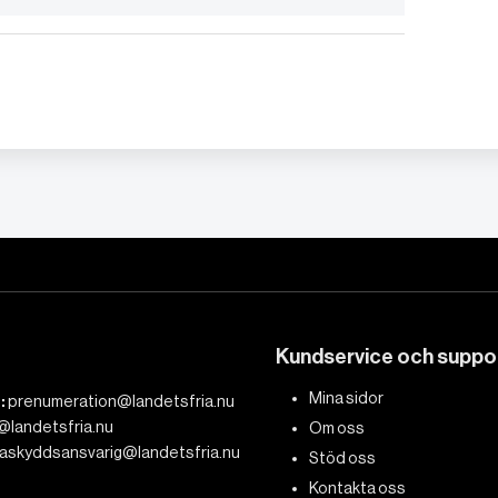
Kundservice och suppo
Mina sidor
:
prenumeration@landetsfria.nu
@landetsfria.nu
Om oss
askyddsansvarig@landetsfria.nu
Stöd oss
Kontakta oss