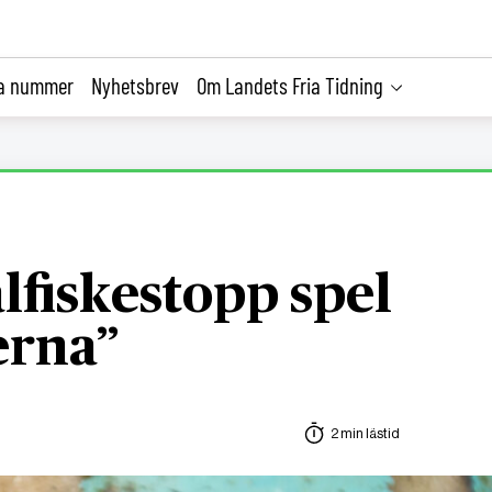
la nummer
Nyhetsbrev
Om Landets Fria Tidning
ålfiskestopp spel
erna”
2 min lästid